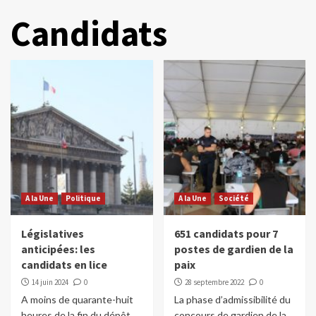
Candidats
A la Une
Politique
A la Une
Société
Législatives
651 candidats pour 7
anticipées: les
postes de gardien de la
candidats en lice
paix
14 juin 2024
0
28 septembre 2022
0
A moins de quarante-huit
La phase d’admissibilité du
heures de la fin du dépôt
concours de gardien de la