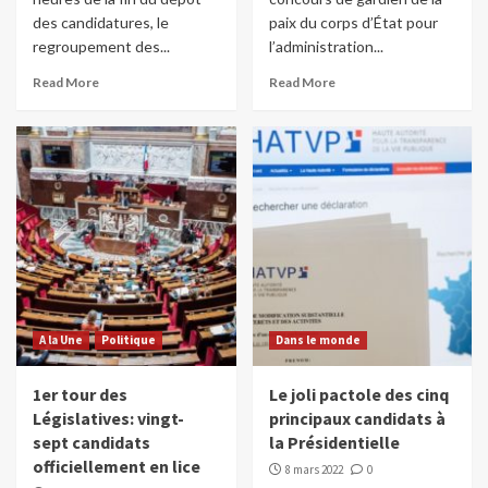
des candidatures, le
paix du corps d’État pour
regroupement des...
l’administration...
Read More
Read More
A la Une
Politique
Dans le monde
1er tour des
Le joli pactole des cinq
Législatives: vingt-
principaux candidats à
sept candidats
la Présidentielle
officiellement en lice
8 mars 2022
0