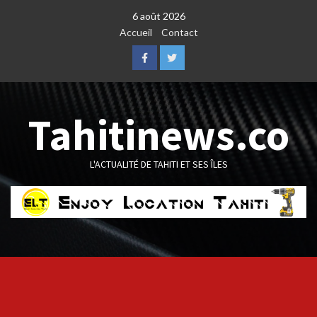
Skip
6 août 2026
to
Accueil
Contact
content
Facebook
Twitter
Tahitinews.co
L'ACTUALITÉ DE TAHITI ET SES ÎLES