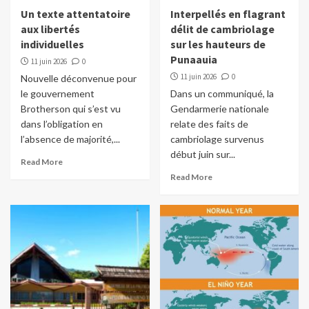
Un texte attentatoire
Interpellés en flagrant
aux libertés
délit de cambriolage
individuelles
sur les hauteurs de
Punaauia
11 juin 2026
0
11 juin 2026
0
Nouvelle déconvenue pour
le gouvernement
Dans un communiqué, la
Brotherson qui s’est vu
Gendarmerie nationale
dans l’obligation en
relate des faits de
l’absence de majorité,...
cambriolage survenus
début juin sur...
Read More
Read More