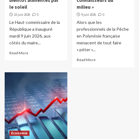
bientôt alimentés par
connaisseurs du
le soleil
milieu »
10 juin 2026
0
9 juin 2026
0
Le Haut-commissaire de la
Alors que les
République a inauguré
professionnels de la Pêche
mardi 9 juin 2026, aux
en Polynésie française
côtés du maire...
menacent de tout faire
« péter »...
Read More
Read More
Economie