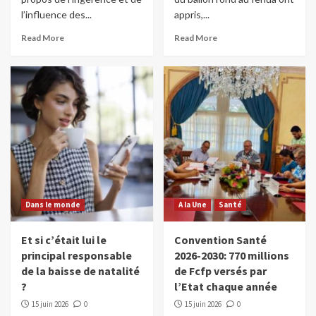
l’influence des...
appris,...
Read More
Read More
Dans le monde
A la Une
Santé
Et si c’était lui le
Convention Santé
principal responsable
2026-2030: 770 millions
de la baisse de natalité
de Fcfp versés par
?
l’Etat chaque année
15 juin 2026
0
15 juin 2026
0