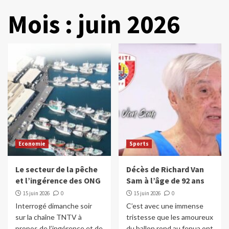
Mois :
juin 2026
Economie
Sports
Le secteur de la pêche
Décès de Richard Van
et l’ingérence des ONG
Sam à l’âge de 92 ans
15 juin 2026
0
15 juin 2026
0
Interrogé dimanche soir
C’est avec une immense
sur la chaîne TNTV à
tristesse que les amoureux
propos de l’ingérence et de
du ballon rond au fenua ont