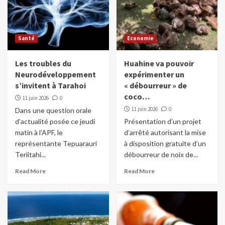
Santé
Economie
Les troubles du
Huahine va pouvoir
Neurodéveloppement
expérimenter un
s’invitent à Tarahoi
« débourreur » de
coco…
11 juin 2026
0
11 juin 2026
0
Dans une question orale
d’actualité posée ce jeudi
Présentation d’un projet
matin à l’APF, le
d’arrêté autorisant la mise
représentante Tepuarauri
à disposition gratuite d’un
Teriitahi...
débourreur de noix de...
Read More
Read More