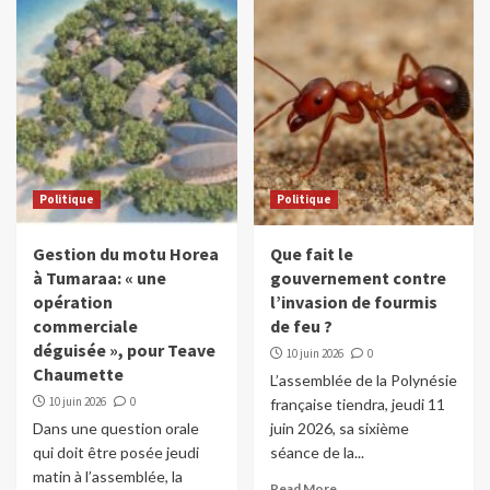
Politique
Politique
Gestion du motu Horea
Que fait le
à Tumaraa: « une
gouvernement contre
opération
l’invasion de fourmis
commerciale
de feu ?
déguisée », pour Teave
10 juin 2026
0
Chaumette
L’assemblée de la Polynésie
10 juin 2026
0
française tiendra, jeudi 11
Dans une question orale
juin 2026, sa sixième
qui doit être posée jeudi
séance de la...
matin à l’assemblée, la
Read More