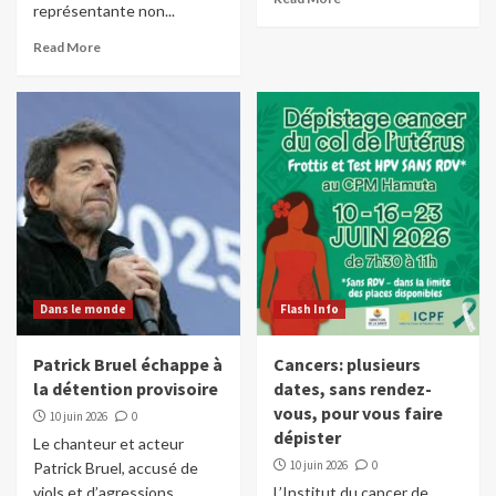
représentante non...
Read More
Dans le monde
Flash Info
Patrick Bruel échappe à
Cancers: plusieurs
la détention provisoire
dates, sans rendez-
vous, pour vous faire
10 juin 2026
0
dépister
Le chanteur et acteur
10 juin 2026
0
Patrick Bruel, accusé de
viols et d’agressions
L’Institut du cancer de