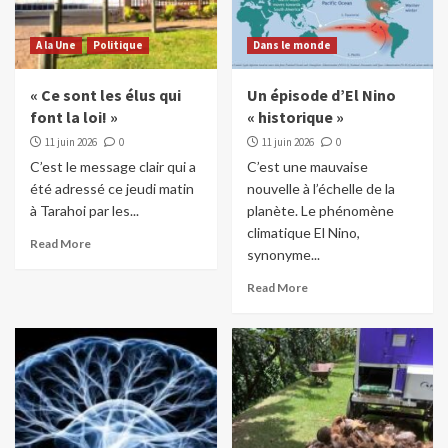
A la Une
Politique
Dans le monde
« Ce sont les élus qui
Un épisode d’El Nino
font la loi! »
« historique »
11 juin 2026
0
11 juin 2026
0
C’est le message clair qui a
C’est une mauvaise
été adressé ce jeudi matin
nouvelle à l’échelle de la
à Tarahoi par les...
planète. Le phénomène
climatique El Nino,
Read More
synonyme...
Read More