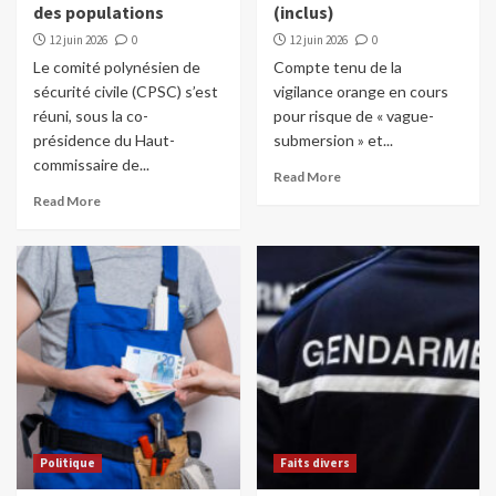
des populations
(inclus)
12 juin 2026
0
12 juin 2026
0
Le comité polynésien de
Compte tenu de la
sécurité civile (CPSC) s’est
vigilance orange en cours
réuni, sous la co-
pour risque de « vague-
présidence du Haut-
submersion » et...
commissaire de...
Read More
Read More
Politique
Faits divers