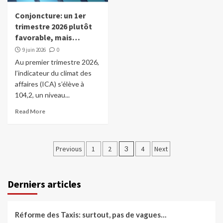
Conjoncture: un 1er
trimestre 2026 plutôt
favorable, mais…
9 juin 2026
0
Au premier trimestre 2026,
l’indicateur du climat des
affaires (ICA) s’élève à
104,2, un niveau...
Read More
Pagination
Previous
1
2
3
4
Next
des
publications
Derniers articles
Réforme des Taxis: surtout, pas de vagues…