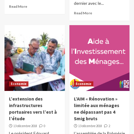
dernier avec le...
Read More
Read More
Economie
Economie
L’extension des
L’AIM « Rénovation »
infrastructures
limitée aux ménages
portuaires vers l’est à
ne dépassant pas 4
l’étude
Smig bruts
13 décembre 2018
0
13 décembre 2018
2
Le président Edouard
L’assemblée de la Polynésie