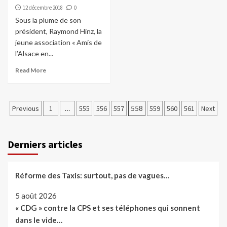
12 décembre 2018
0
Sous la plume de son
président, Raymond Hinz, la
jeune association « Amis de
l’Alsace en...
Read More
Pagination
Previous
1
…
555
556
557
558
559
560
561
Next
des
publications
Derniers articles
Réforme des Taxis: surtout, pas de vagues…
5 août 2026
« CDG » contre la CPS et ses téléphones qui sonnent
dans le vide…