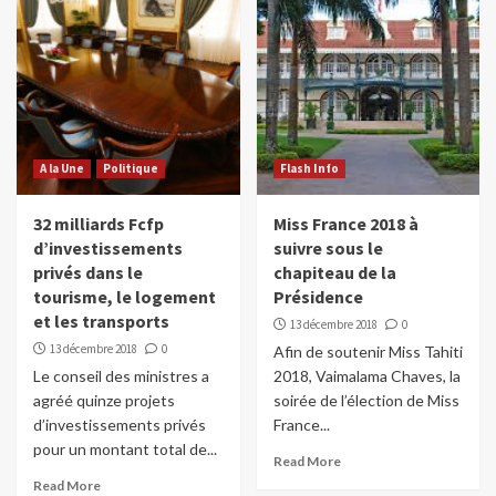
si…
4
Dans le monde
Les réseaux sociaux interdits au moins de
15 ans en France
5
A la Une
Politique
Flash Info
Dans le monde
Sports
32 milliards Fcfp
Miss France 2018 à
Top 14 (rugby): Thomas Ramos signe au
d’investissements
suivre sous le
Racing 92
privés dans le
chapiteau de la
1
tourisme, le logement
Présidence
et les transports
13 décembre 2018
0
Dans le monde
13 décembre 2018
0
Afin de soutenir Miss Tahiti
Crash lunaire ce mardi soir (20h35)
Le conseil des ministres a
2018, Vaimalama Chaves, la
2
agréé quinze projets
soirée de l’élection de Miss
d’investissements privés
France...
pour un montant total de...
Dans le monde
Read More
Des chats utilisés comme torches
Read More