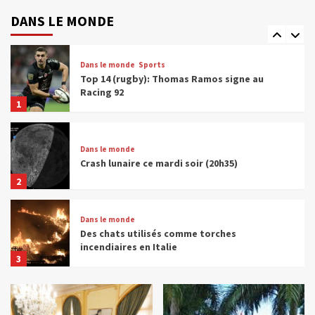
Les réseaux sociaux interdits au moins de
15 ans en France
DANS LE MONDE
5
Dans le monde
Sports
Top 14 (rugby): Thomas Ramos signe au
Racing 92
1
Dans le monde
Crash lunaire ce mardi soir (20h35)
2
Dans le monde
Des chats utilisés comme torches
incendiaires en Italie
3
Dans le monde
Un baril de pétrole à plus de 100 dollars,