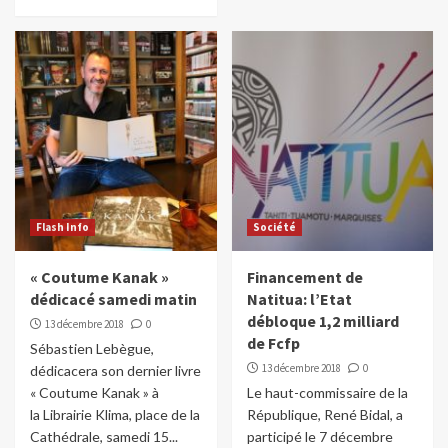
incendiaires en Italie
3
Dans le monde
Un baril de pétrole à plus de 100 dollars,
si…
4
Dans le monde
Les réseaux sociaux interdits au moins de
15 ans en France
Flash Info
Société
5
« Coutume Kanak »
Financement de
dédicacé samedi matin
Natitua: l’Etat
débloque 1,2 milliard
13 décembre 2018
0
de Fcfp
Sébastien Lebègue,
13 décembre 2018
0
dédicacera son dernier livre
« Coutume Kanak » à
Le haut-commissaire de la
la Librairie Klima, place de la
République, René Bidal, a
Cathédrale, samedi 15...
participé le 7 décembre