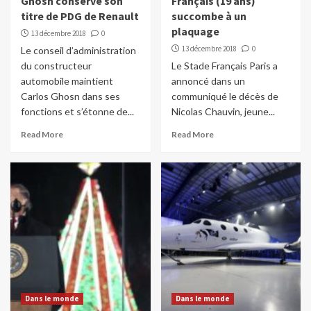
Ghosn conserve son
Français (19 ans)
titre de PDG de Renault
succombe à un
plaquage
13 décembre 2018
0
13 décembre 2018
0
Le conseil d’administration
du constructeur
Le Stade Français Paris a
automobile maintient
annoncé dans un
Carlos Ghosn dans ses
communiqué le décès de
fonctions et s’étonne de...
Nicolas Chauvin, jeune...
Read More
Read More
Dans le monde
Dans le monde