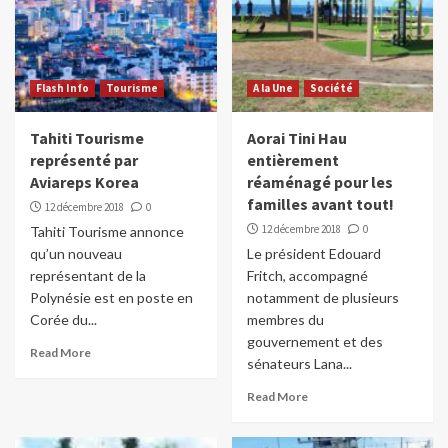
Flash Info
Tourisme
A la Une
Société
Tahiti Tourisme
Aorai Tini Hau
représenté par
entièrement
Aviareps Korea
réaménagé pour les
familles avant tout!
12 décembre 2018
0
12 décembre 2018
0
Tahiti Tourisme annonce
qu’un nouveau
Le président Edouard
représentant de la
Fritch, accompagné
Polynésie est en poste en
notamment de plusieurs
Corée du...
membres du
gouvernement et des
Read More
sénateurs Lana...
Read More