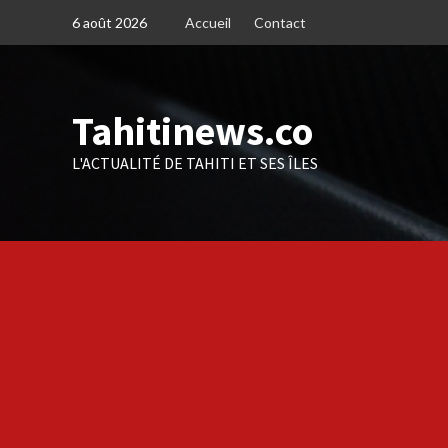
Skip
6 août 2026
Accueil
Contact
to
content
Tahitinews.co
L'ACTUALITÉ DE TAHITI ET SES ÎLES