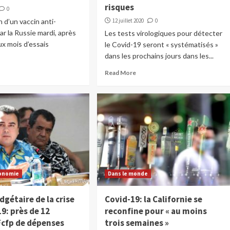
risques
0
n d’un vaccin anti-
12 juillet 2020
0
 la Russie mardi, après
Les tests virologiques pour détecter
x mois d’essais
le Covid-19 seront « systématisés »
dans les prochains jours dans les...
Read More
onomie
Dans le monde
gétaire de la crise
Covid-19: la Californie se
9: près de 12
reconfine pour « au moins
Fcfp de dépenses
trois semaines »