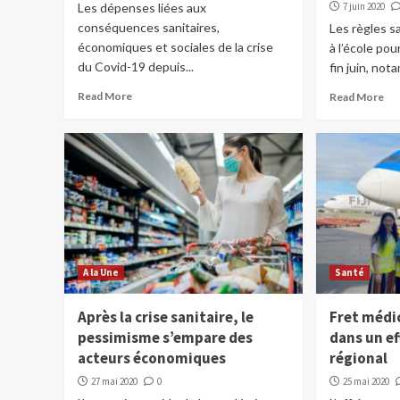
Les dépenses liées aux
7 juin 2020
conséquences sanitaires,
Les règles s
économiques et sociales de la crise
à l’école pou
du Covid-19 depuis...
fin juin, not
Read More
Read More
A la Une
Santé
Après la crise sanitaire, le
Fret médi
pessimisme s’empare des
dans un ef
acteurs économiques
régional
27 mai 2020
0
25 mai 2020