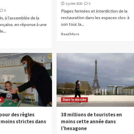
2 juillet 2020
0
0
Plages fermées et interdiction de la
restauration dans les espaces clos: à
n, à l’assemblée de la
son tour, la...
ançaise, en réponse à une
e...
Read More
e
Dans le monde
pour des règles
38 millions de touristes en
 moins strictes dans
moins cette année dans
l’hexagone