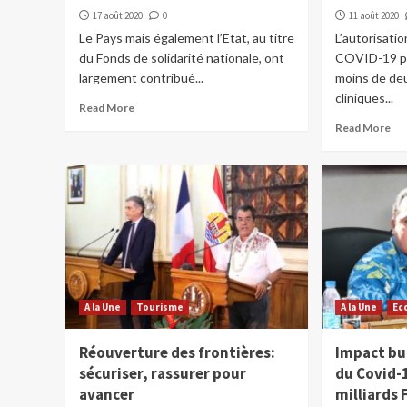
17 août 2020
0
11 août 2020
Le Pays mais également l’Etat, au titre
L’autorisatio
du Fonds de solidarité nationale, ont
COVID-19 par
largement contribué...
moins de deu
cliniques...
Read More
Read More
A la Une
Tourisme
A la Une
Ec
Réouverture des frontières:
Impact bud
sécuriser, rassurer pour
du Covid-1
avancer
milliards 