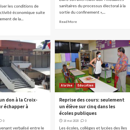
sanitaires du processus électoral à la
riser les conditions de
sortie du confinement »,...
’activité économique suite
ement de la...
Read More
A la Une
Education
un don à la Croix-
Reprise des cours: seulement
r échapper à
un élève sur cinq dans les
écoles publiques
0
18 mai 2020
0
enant verbalisé entre le
Les écoles, collèges et lycées des îles