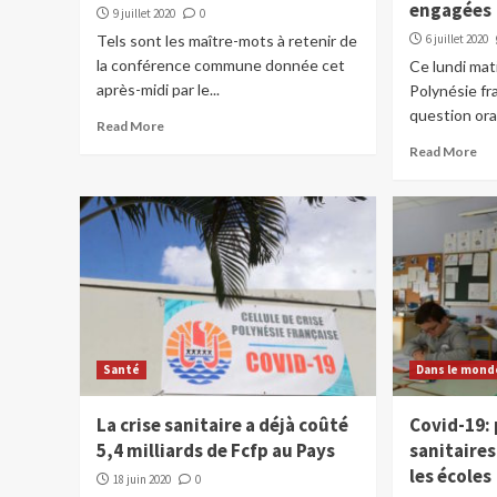
engagées
9 juillet 2020
0
Tels sont les maître-mots à retenir de
6 juillet 2020
la conférence commune donnée cet
Ce lundi mati
après-midi par le...
Polynésie fr
question oral
Read More
Read More
Santé
Dans le mond
La crise sanitaire a déjà coûté
Covid-19: 
5,4 milliards de Fcfp au Pays
sanitaires
les écoles
18 juin 2020
0