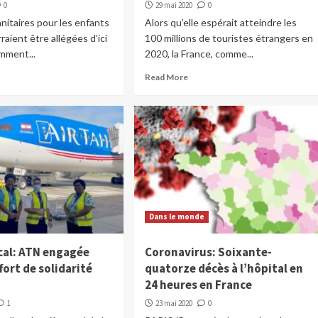
0
29 mai 2020
0
anitaires pour les enfants
Alors qu’elle espérait atteindre les
rraient être allégées d’ici
100 millions de touristes étrangers en
amment...
2020, la France, comme...
Read More
Dans le monde
cal: ATN engagée
Coronavirus: Soixante-
fort de solidarité
quatorze décès à l’hôpital en
24 heures en France
1
23 mai 2020
0