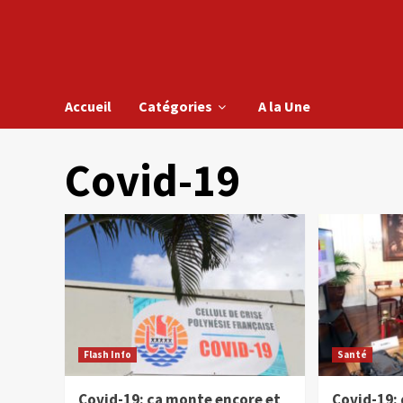
Accueil
Catégories
A la Une
Covid-19
Flash Info
Santé
Covid-19: ça monte encore et
Covid-19: