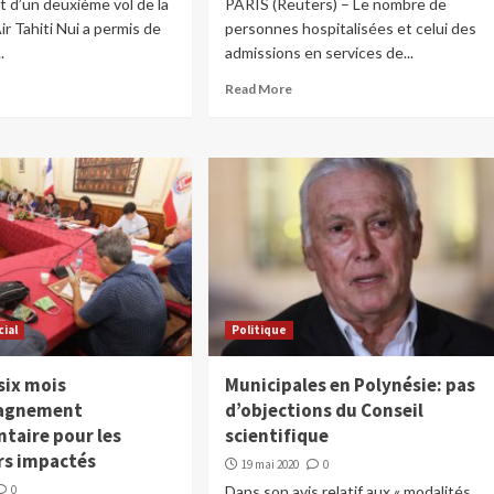
t d’un deuxième vol de la
PARIS (Reuters) – Le nombre de
r Tahiti Nui a permis de
personnes hospitalisées et celui des
.
admissions en services de...
Read More
cial
Politique
six mois
Municipales en Polynésie: pas
agnement
d’objections du Conseil
taire pour les
scientifique
urs impactés
19 mai 2020
0
0
Dans son avis relatif aux « modalités