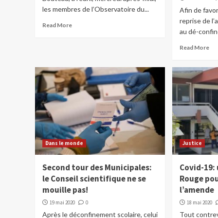
les membres de l’Observatoire du...
Afin de favo
reprise de l
Read More
au dé-confin
Read More
Dans le monde
Justice
Second tour des Municipales:
Covid-19: 
le Conseil scientifique ne se
Rouge pou
mouille pas!
l’amende
19 mai 2020
0
18 mai 2020
Après le déconfinement scolaire, celui
Tout contrev