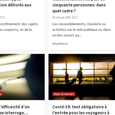
ion délivrés aux
cinquante personnes: dans
quel cadre ?
0
19 août 2020
0
 confinement des sujets
Les rassemblements, réunions ou
as suspects, et de la
activités sur la voie publique ou dans
un lieu ouvert au...
Read More
e
Dans le monde
l’efficacité d’un
Covid-19: test obligatoire à
sse interroge…
l’entrée pour les voyageurs à