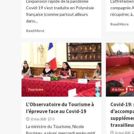
L’expansion rapide de la pandémie
L’affrètemen
Covid-19 s’est traduite en Polynésie
compagnie Ai
française (comme partout ailleurs
récupérer, à..
dans...
Read More
Read More
Tourisme
A la Une
So
L’Observatoire du Tourisme à
Covid-19: 
l’épreuve face au Covid-19
d’accomp
supplémen
22 mai 2020
0
travaille
La ministre du Tourisme, Nicole
Bouteau, a réuni, mercredi après-midi,
21 mai 2020