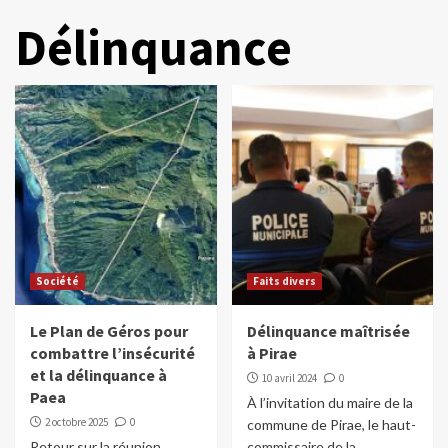
Délinquance
Société
Faits divers
Le Plan de Géros pour
Délinquance maîtrisée
combattre l’insécurité
à Pirae
et la délinquance à
10 avril 2024
0
Paea
À l’invitation du maire de la
2 octobre 2025
0
commune de Pirae, le haut-
Retour sur la réunion
commissaire de la