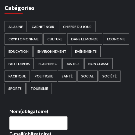
Catégories
A LA UNE
CARNET NOIR
CHIFFRE DU JOUR
CRYPTOMONNAIE
CULTURE
DANS LE MONDE
ECONOMIE
EDUCATION
ENVIRONNEMENT
EVÉNEMENTS
FAITS DIVERS
FLASH INFO
JUSTICE
NON CLASSÉ
PACIFIQUE
POLITIQUE
SANTÉ
SOCIAL
SOCIÉTÉ
SPORTS
TOURISME
Nom
(obligatoire)
E-mail
(obligatoire)