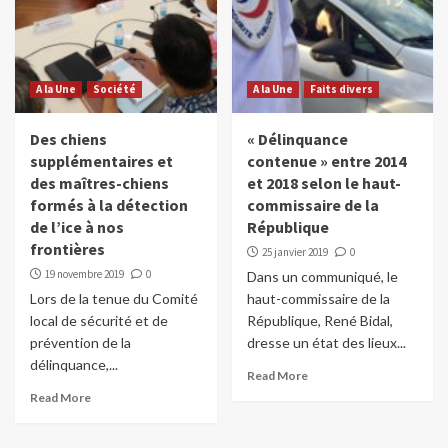
A la Une
Société
A la Une
Faits divers
Des chiens
« Délinquance
supplémentaires et
contenue » entre 2014
des maîtres-chiens
et 2018 selon le haut-
formés à la détection
commissaire de la
de l’ice à nos
République
frontières
25 janvier 2019
0
19 novembre 2019
0
Dans un communiqué, le
Lors de la tenue du Comité
haut-commissaire de la
local de sécurité et de
République, René Bidal,
prévention de la
dresse un état des lieux...
délinquance,...
Read More
Read More