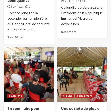
délinquance
2 octobre 2023
0
5 avril 2024
0
Ce lundi 2 octobre 2023, le
Compte rendu de la
Président de la République,
seconde réunion plénière
Emmanuel Macron, a
du Conseil local de sécurité
dévoilé lors...
et de prévention...
Read More
Read More
Flash Info
A la Une
Faits divers
En séminaire pour
Une société de plus en