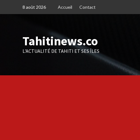
Skip
8 août 2026
Accueil
Contact
to
content
Tahitinews.co
L'ACTUALITÉ DE TAHITI ET SES ÎLES