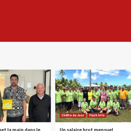
Chiffre du Jour
Flash Info
met la main dans le
Un salaire brut mensuel