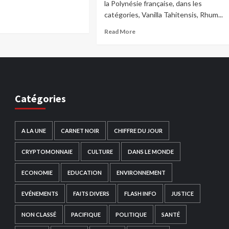
la Polynésie française, dans les
catégories, Vanilla Tahitensis, Rhum...
Read More
Catégories
A LA UNE
CARNET NOIR
CHIFFRE DU JOUR
CRYPTOMONNAIE
CULTURE
DANS LE MONDE
ECONOMIE
EDUCATION
ENVIRONNEMENT
EVÉNEMENTS
FAITS DIVERS
FLASH INFO
JUSTICE
NON CLASSÉ
PACIFIQUE
POLITIQUE
SANTÉ