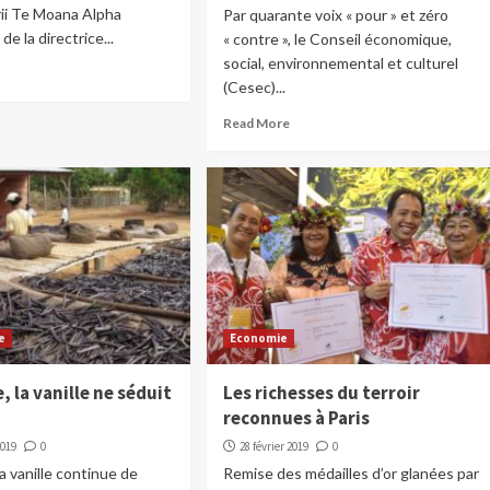
rii Te Moana Alpha
Par quarante voix « pour » et zéro
e la directrice...
« contre », le Conseil économique,
social, environnemental et culturel
(Cesec)...
Read More
e
Economie
, la vanille ne séduit
Les richesses du terroir
reconnues à Paris
2019
0
28 février 2019
0
a vanille continue de
Remise des médailles d’or glanées par