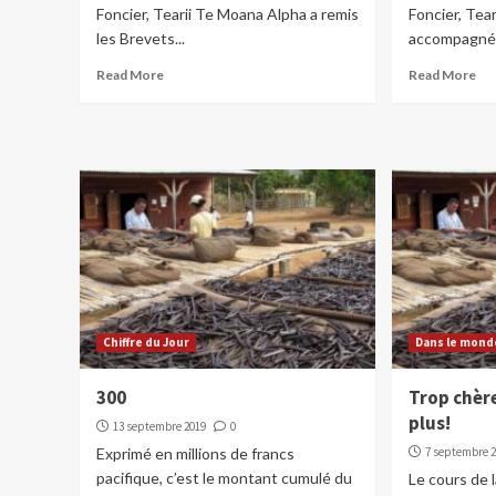
Foncier, Tearii Te Moana Alpha a remis
Foncier, Tea
les Brevets...
accompagné d
Read More
Read More
Chiffre du Jour
Dans le mond
300
Trop chère
plus!
13 septembre 2019
0
Exprimé en millions de francs
7 septembre 
pacifique, c’est le montant cumulé du
Le cours de l