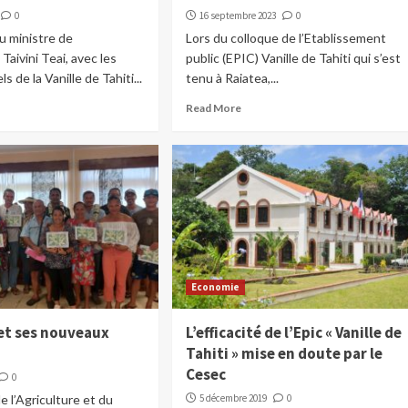
0
16 septembre 2023
0
u ministre de
Lors du colloque de l’Etablissement
 Taivini Teai, avec les
public (EPIC) Vanille de Tahiti qui s’est
s de la Vanille de Tahiti...
tenu à Raiatea,...
Read More
Economie
 et ses nouveaux
L’efficacité de l’Epic « Vanille de
Tahiti » mise en doute par le
Cesec
0
e l’Agriculture et du
5 décembre 2019
0