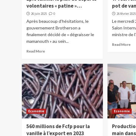
volontaires « patine »…
pot de van
26 juin 2025
0
26 février 2025
Après beaucoup d’hésitations, le
Le mercredi 
gouvernement Brotherson a
Salon Interna
finalement décidé de « dégraisser le
ministre de l
mamanouth » au sein...
Read More
Read More
Economie
Economie
560 millions de Fcfp pour la
Production
vanille à l’export en 2023
main dans 