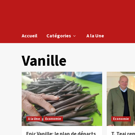
Accueil
Catégories
A la Une
Vanille
A la Une
Economie
Economie
Epic Vanille: le plan de départs
T. Teai re