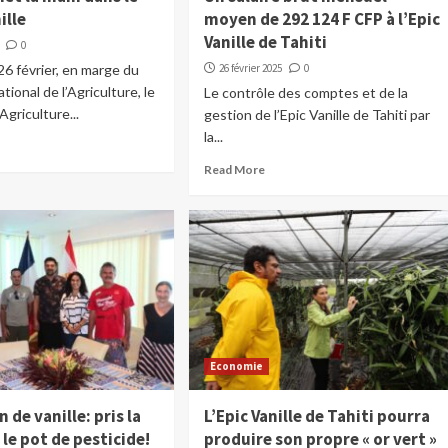
ille
moyen de 292 124 F CFP à l’Epic
Vanille de Tahiti
0
26 février, en marge du
26 février 2025
0
tional de l’Agriculture, le
Le contrôle des comptes et de la
’Agriculture...
gestion de l’Epic Vanille de Tahiti par
la...
Read More
Economie
 de vanille: pris la
L’Epic Vanille de Tahiti pourra
le pot de pesticide!
produire son propre « or vert »