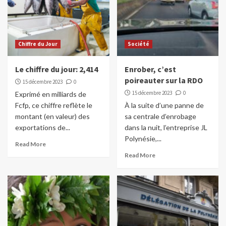
Chiffre du Jour
Société
Le chiffre du jour: 2,414
Enrober, c’est
poireauter sur la RDO
15 décembre 2023
0
15 décembre 2023
0
Exprimé en milliards de
Fcfp, ce chiffre reflète le
À la suite d’une panne de
montant (en valeur) des
sa centrale d’enrobage
exportations de...
dans la nuit, l’entreprise JL
Polynésie,...
Read More
Read More