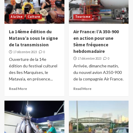
A la Une
Culture
Tourisme
La 14ème édition du
Air France: l’A 350-900
Matava’a sous le signe
en action pour une
de la transmission
5ème fréquence
hebdomadaire
17 décembre 2023
0
17 décembre 2023
0
Ouverture de la 14e
édition du festival culturel
Arrivée, dimanche matin,
des îles Marquises, le
du nouvel avion A350-900
Matava’a, en présence...
de la compagnie Air France.
Read More
Read More