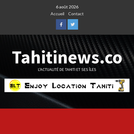
Skip
6 août 2026
to
Accueil
Contact
content
Facebook
Twitter
Tahitinews.co
L'ACTUALITÉ DE TAHITI ET SES ÎLES