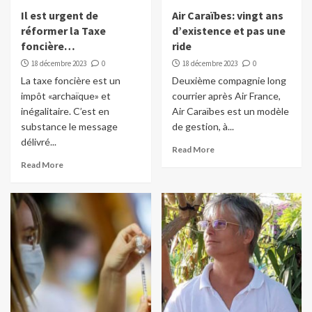
Il est urgent de
Air Caraïbes: vingt ans
réformer la Taxe
d’existence et pas une
foncière…
ride
18 décembre 2023
0
18 décembre 2023
0
La taxe foncière est un
Deuxième compagnie long
impôt «archaïque» et
courrier après Air France,
inégalitaire. C’est en
Air Caraïbes est un modèle
substance le message
de gestion, à...
délivré...
Read More
Read More