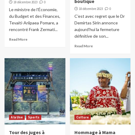
boutique
18 décembre 2023
0
18 décembre 2023
0
Le ministre de l’Économie,
du Budget et des Finances,
C’est avec regret que le Dr
Tevaiti-Ariipaea Pomare, a
Demirtas Sirin annonce
rencontré Frank Zermati...
aujourd’hui la fermeture
définitive de son...
Read More
Read More
A la Une
Sports
Culture
Tour des juges à
Hommage à Mama