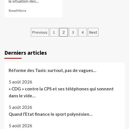
la situation des...
Read More
Pagination
Previous
1
2
3
4
Next
des
publications
Derniers articles
Réforme des Taxis: surtout, pas de vagues…
5 août 2026
« CDG » contre la CPS et ses téléphones qui sonnent
dans le vide…
5 août 2026
Quand l’Etat finance le sport polynésien…
5 août 2026