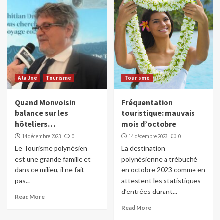
A la Une
Tourisme
Tourisme
Quand Monvoisin
Fréquentation
balance sur les
touristique: mauvais
hôteliers…
mois d’octobre
14 décembre 2023
0
14 décembre 2023
0
Le Tourisme polynésien
La destination
est une grande famille et
polynésienne a trébuché
dans ce milieu, il ne fait
en octobre 2023 comme en
pas...
attestent les statistiques
d’entrées durant...
Read More
Read More