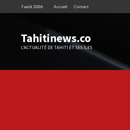
Skip
7 août 2026
Accueil
Contact
to
content
Tahitinews.co
L'ACTUALITÉ DE TAHITI ET SES ÎLES