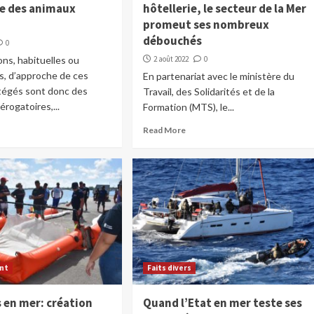
e des animaux
hôtellerie, le secteur de la Mer
promeut ses nombreux
débouchés
0
ons, habituelles ou
2 août 2022
0
s, d’approche de ces
En partenariat avec le ministère du
tégés sont donc des
Travail, des Solidarités et de la
érogatoires,...
Formation (MTS), le...
Read More
nt
Faits divers
 en mer: création
Quand l’Etat en mer teste ses