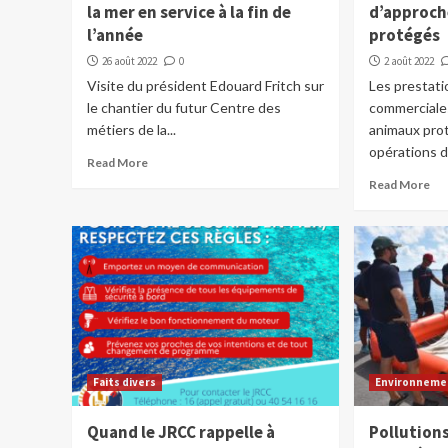
la mer en service à la fin de
d’approch
l’année
protégés
26 août 2022
0
2 août 2022
Visite du président Edouard Fritch sur
Les prestati
le chantier du futur Centre des
commerciale
métiers de la...
animaux pro
opérations d
Read More
Read More
Faits divers
Environneme
Quand le JRCC rappelle à
Pollutions