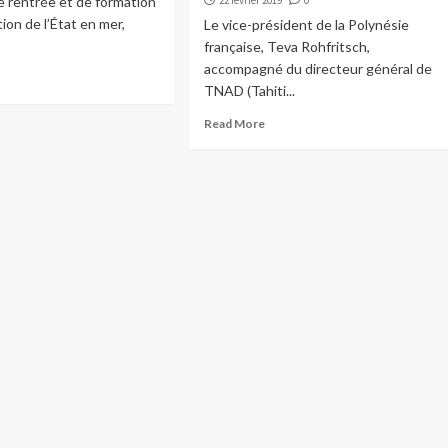
e rentrée et de formation
22 février 2019
0
tion de l’État en mer,
Le vice-président de la Polynésie
française, Teva Rohfritsch,
accompagné du directeur général de
TNAD (Tahiti...
Read More