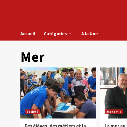
Accueil
Catégories
A la Une
Mer
Société
Economie
Des élèves, des métiers et la
La mer au