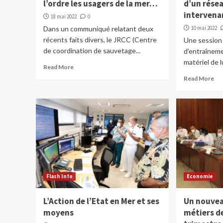
l’ordre les usagers de la mer…
d’un rése
intervena
18 mai 2022
0
Dans un communiqué relatant deux
10 mai 2022
récents faits divers, le JRCC (Centre
Une session
de coordination de sauvetage...
d’entraîneme
matériel de l
Read More
Read More
Flash Info
Economie
L’Action de l’Etat en Mer et ses
Un nouvea
moyens
métiers de