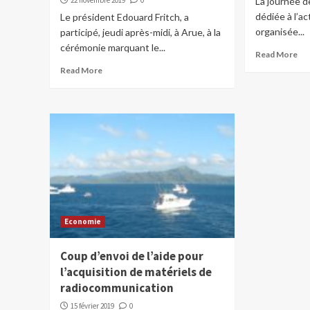
22 novembre 2019
0
La journée d
dédiée à l’ac
Le président Edouard Fritch, a
organisée...
participé, jeudi après-midi, à Arue, à la
cérémonie marquant le...
Read More
Read More
Economie
Coup d’envoi de l’aide pour
l’acquisition de matériels de
radiocommunication
15 février 2019
0