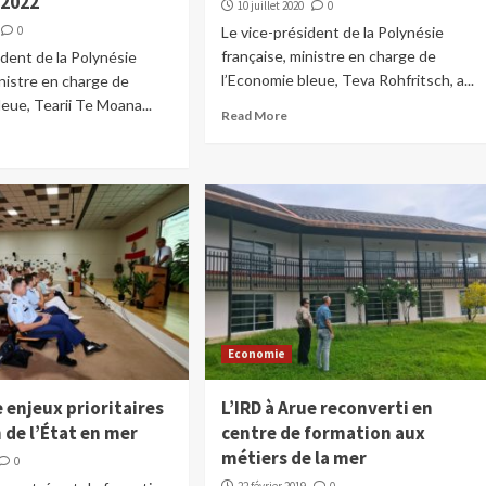
 2022
10 juillet 2020
0
0
Le vice-président de la Polynésie
française, ministre en charge de
ident de la Polynésie
l’Economie bleue, Teva Rohfritsch, a...
inistre en charge de
leue, Tearii Te Moana...
Read More
Economie
 enjeux prioritaires
L’IRD à Arue reconverti en
n de l’État en mer
centre de formation aux
métiers de la mer
0