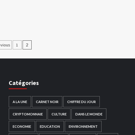
agination
evious
1
2
es
ublications
Catégories
A LA UNE
CARNET NOIR
CHIFFRE DU JOUR
CRYPTOMONNAIE
CULTURE
DANS LE MONDE
ECONOMIE
EDUCATION
ENVIRONNEMENT