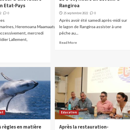
n Etat-Pays
Rangiroa
2
0
25 septembre 2022
0
des
Après avoir été samedi après-midi sur
marines, Heremoana Maamaatuaiahutapu,
le lagon de Rangiroa assister à une
uccessivement, mercredi
pêche au...
Didier Lallement,
Read More
nt
Education
s règles en matière
Après la restauration-