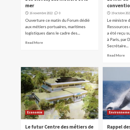
mer
conventio
16 novembre 2022
0
19 octobre 202
Ouverture ce matin du Forum dédié
Le ministre 
aux métiers portuaires, maritimes
Ressources 
logistiques dans le cadre des...
a été reçu s
à Paris, par 
Read More
Secrétaire...
Read More
Economie
Environneme
Le futur Centre des métiers de
Rappel de