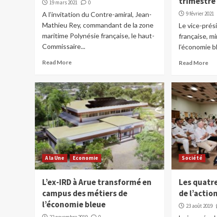
trimestre
19 mars 2021
0
A l’invitation du Contre-amiral, Jean-
9 février 2021
Mathieu Rey, commandant de la zone
Le vice-prés
maritime Polynésie française, le haut-
française, m
Commissaire...
l’économie b
Read More
Read More
A la Une
Economie
Société
L’ex-IRD à Arue transformé en
Les quatre
campus des métiers de
de l’actio
l’économie bleue
23 août 2019