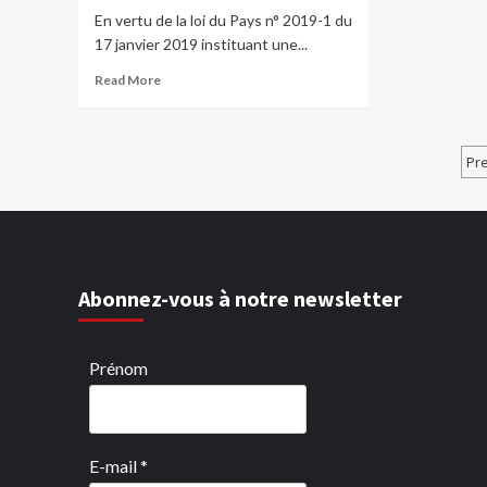
En vertu de la loi du Pays n° 2019-1 du
17 janvier 2019 instituant une...
Read More
P
Pr
d
p
Abonnez-vous à notre newsletter
Prénom
E-mail
*