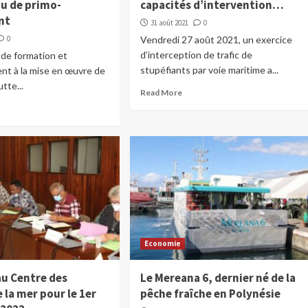
au de primo-
capacités d’intervention…
nt
31 août 2021
0
0
Vendredi 27 août 2021, un exercice
d’interception de trafic de
 de formation et
stupéfiants par voie maritime a...
nt à la mise en œuvre de
utte...
Read More
Economie
u Centre des
Le Mereana 6, dernier né de la
 la mer pour le 1er
pêche fraîche en Polynésie