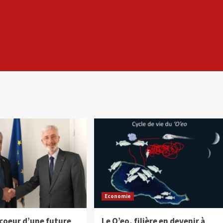
Economie
 coeur d’une future
Le O’eo, filière en devenir à