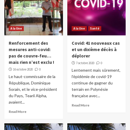
A la Une
A la Une
Santé
Renforcement des
Covid: 41 nouveaux cas
mesures anti-covid:
et un dixième décès à
pas de couvre-feu…
déplorer
mais rien n’est exclu !
7 octobre 2020
0
16 octobre 2020
0
Lentement mais sûrement,
Le haut-commissaire de la
l’épidémie de covid-19
République, Dominique
continue de gagner du
Sorain, et le vice-président
terrain en Polynésie
du Pays, Tearii Alpha,
française avec...
avaient...
Read More
Read More