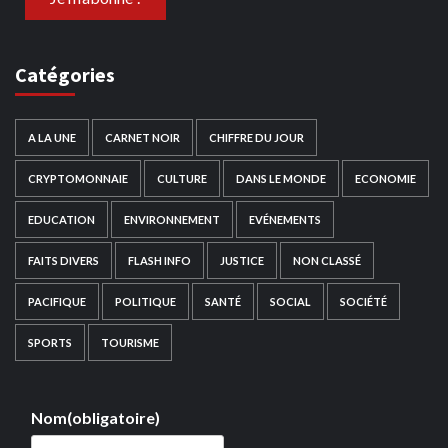
Catégories
A LA UNE
CARNET NOIR
CHIFFRE DU JOUR
CRYPTOMONNAIE
CULTURE
DANS LE MONDE
ECONOMIE
EDUCATION
ENVIRONNEMENT
EVÉNEMENTS
FAITS DIVERS
FLASH INFO
JUSTICE
NON CLASSÉ
PACIFIQUE
POLITIQUE
SANTÉ
SOCIAL
SOCIÉTÉ
SPORTS
TOURISME
Nom
(obligatoire)