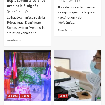
déplacements vers les
12 mai 2021
0
archipels éloignés
Il y a de quoi effectivement
17 août 2021
1
se réjouir quant à la quasi
Le haut-commissaire de la
« extinction » de
République, Dominique
l’épidémie...
Sorain, avait prévenu: si la
Read More
situation venait à se...
Read More
A la Une
Santé
Santé