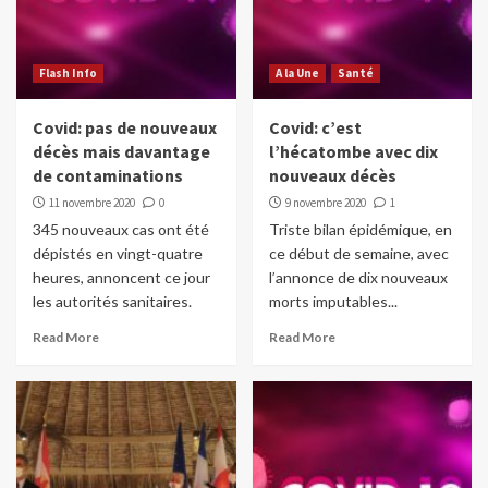
Flash Info
A la Une
Santé
Covid: pas de nouveaux
Covid: c’est
décès mais davantage
l’hécatombe avec dix
de contaminations
nouveaux décès
11 novembre 2020
0
9 novembre 2020
1
345 nouveaux cas ont été
Triste bilan épidémique, en
dépistés en vingt-quatre
ce début de semaine, avec
heures, annoncent ce jour
l’annonce de dix nouveaux
les autorités sanitaires.
morts imputables...
Read More
Read More