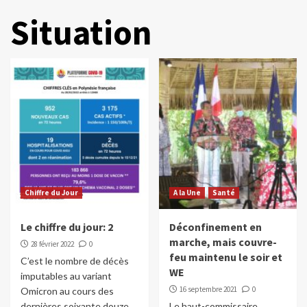
Situation
Chiffre du Jour
A la Une
Santé
Le chiffre du jour: 2
Déconfinement en
marche, mais couvre-
28 février 2022
0
feu maintenu le soir et
C’est le nombre de décès
WE
imputables au variant
16 septembre 2021
0
Omicron au cours des
dernières soixante douze...
Le haut-commissaire,