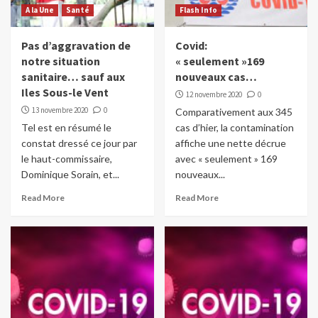
A la Une
Santé
Flash Info
Pas d’aggravation de
Covid:
notre situation
« seulement »169
sanitaire… sauf aux
nouveaux cas…
Iles Sous-le Vent
12 novembre 2020
0
13 novembre 2020
0
Comparativement aux 345
Tel est en résumé le
cas d’hier, la contamination
constat dressé ce jour par
affiche une nette décrue
le haut-commissaire,
avec « seulement » 169
Dominique Sorain, et...
nouveaux...
Read More
Read More