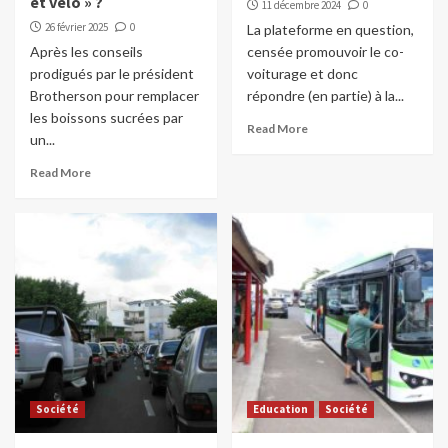
et vélo » ?
11 décembre 2024
0
26 février 2025
0
La plateforme en question,
Après les conseils
censée promouvoir le co-
prodigués par le président
voiturage et donc
Brotherson pour remplacer
répondre (en partie) à la...
les boissons sucrées par
Read More
un...
Read More
Société
Education
Société