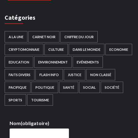
Catégories
A LA UNE
CARNET NOIR
CHIFFRE DU JOUR
CRYPTOMONNAIE
CULTURE
DANS LE MONDE
ECONOMIE
EDUCATION
ENVIRONNEMENT
EVÉNEMENTS
FAITS DIVERS
FLASH INFO
JUSTICE
NON CLASSÉ
PACIFIQUE
POLITIQUE
SANTÉ
SOCIAL
SOCIÉTÉ
SPORTS
TOURISME
Nom
(obligatoire)