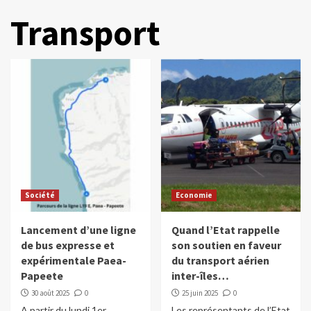
Transport
Société
Economie
Lancement d’une ligne
Quand l’Etat rappelle
de bus expresse et
son soutien en faveur
expérimentale Paea-
du transport aérien
Papeete
inter-îles…
30 août 2025
0
25 juin 2025
0
A partir du lundi 1er
Les représentants de l’Etat