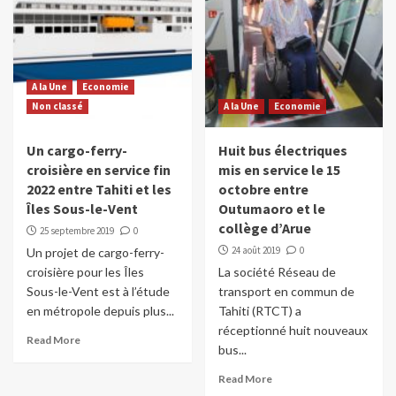
A la Une
Economie
Non classé
A la Une
Economie
Un cargo-ferry-
Huit bus électriques
croisière en service fin
mis en service le 15
2022 entre Tahiti et les
octobre entre
Îles Sous-le-Vent
Outumaoro et le
collège d’Arue
25 septembre 2019
0
24 août 2019
0
Un projet de cargo-ferry-
croisière pour les Îles
La société Réseau de
Sous-le-Vent est à l’étude
transport en commun de
en métropole depuis plus...
Tahiti (RTCT) a
réceptionné huit nouveaux
Read More
bus...
Read More