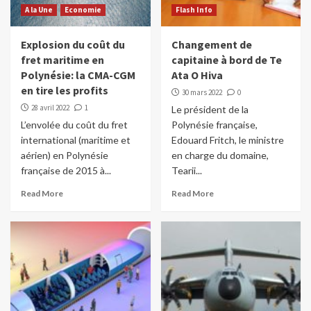
A la Une
Economie
Flash Info
Explosion du coût du
Changement de
fret maritime en
capitaine à bord de Te
Polynésie: la CMA-CGM
Ata O Hiva
en tire les profits
30 mars 2022
0
28 avril 2022
1
Le président de la
L’envolée du coût du fret
Polynésie française,
international (maritime et
Edouard Fritch, le ministre
aérien) en Polynésie
en charge du domaine,
française de 2015 à...
Tearii...
Read More
Read More