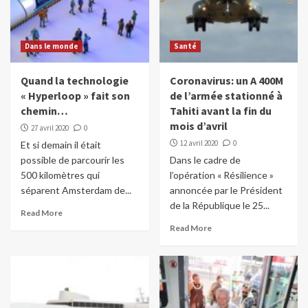
Dans le monde
Santé
Quand la technologie
Coronavirus: un A 400M
« Hyperloop » fait son
de l’armée stationné à
chemin…
Tahiti avant la fin du
mois d’avril
27 avril 2020
0
12 avril 2020
0
Et si demain il était
possible de parcourir les
Dans le cadre de
500 kilomètres qui
l’opération « Résilience »
séparent Amsterdam de...
annoncée par le Président
de la République le 25...
Read More
Read More