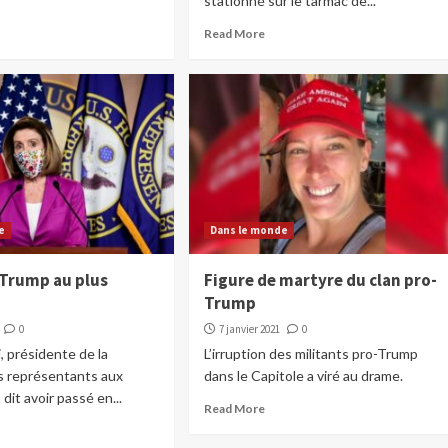
stationné sur le tarmac de...
Read More
e
Dans le monde
Trump au plus
Figure de martyre du clan pro-
Trump
0
7 janvier 2021
0
, présidente de la
L’irruption des militants pro-Trump
 représentants aux
dans le Capitole a viré au drame.
 dit avoir passé en...
Read More