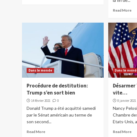
la fin de...
Read More
Dans le monde
Dans le mond
Procédure de destitution:
Désarmer 
Trump s’en sort bien
vite…
14 février 2021
0
8 janvier 2021
Donald Trump a été acquitté samedi
Nancy Pelosi
par le Sénat américain au terme de
Chambre des
son second...
Etats-Unis, a
Read More
Read More