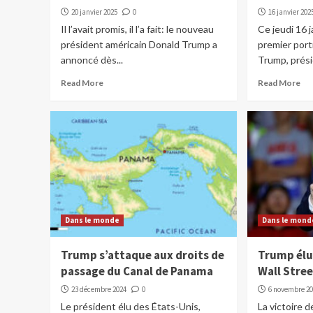
20 janvier 2025
0
16 janvier 202
Il l’avait promis, il l’a fait: le nouveau
Ce jeudi 16 j
président américain Donald Trump a
premier portr
annoncé dès...
Trump, prési
Read More
Read More
Dans le monde
Dans le mond
Trump s’attaque aux droits de
Trump élu
passage du Canal de Panama
Wall Stree
23 décembre 2024
0
6 novembre 2
Le président élu des États-Unis,
La victoire 