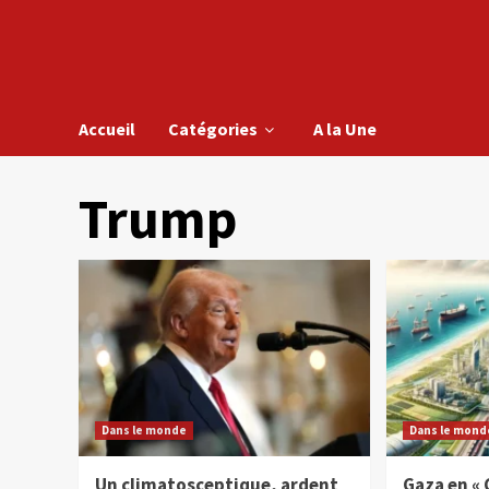
Accueil
Catégories
A la Une
Trump
Dans le monde
Dans le mond
Un climatosceptique, ardent
Gaza en « 