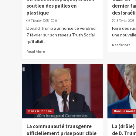
soutien des pailles en
dernier f
plastique
des Israél
7 février 2025
0
5 février 2025
Donald Trump a annoncé ce vendredi
Faire des ru
7 février sur son réseau Truth Social
une nouvelle 
qu’il allait...
Read More
Read More
Dans le monde
Dans le mond
La communauté transgenre
La (drôle)
officiellement prise pour cible
de D. Tru