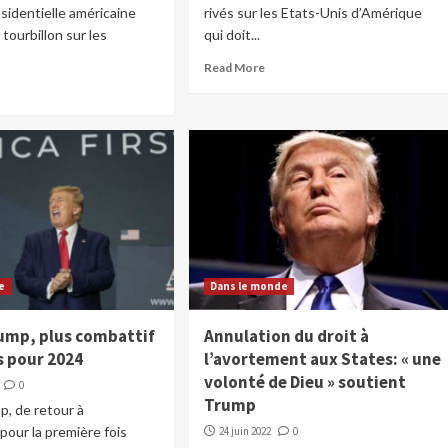
ésidentielle américaine
rivés sur les Etats-Unis d’Amérique
tourbillon sur les
qui doit...
Read More
e
Dans le monde
ump, plus combattif
Annulation du droit à
s pour 2024
l’avortement aux States: « une
volonté de Dieu » soutient
0
Trump
, de retour à
our la première fois
24 juin 2022
0