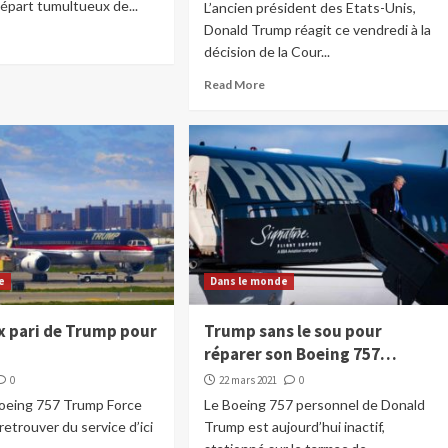
épart tumultueux de...
L’ancien président des Etats-Unis,
Donald Trump réagit ce vendredi à la
décision de la Cour...
Read More
e
Dans le monde
x pari de Trump pour
Trump sans le sou pour
r
réparer son Boeing 757…
0
22 mars 2021
0
Boeing 757 Trump Force
Le Boeing 757 personnel de Donald
retrouver du service d’ici
Trump est aujourd’hui inactif,