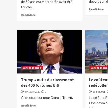
depuis son d
de 50 ans est mort après avoir été
touché...
Read More
Read More
Dans le monde
Dans le mond
Trump « out » du classement
Le coûteu
des 400 fortunes U.S
redécolle
6 octobre 2021
0
24 mai 2021
Gros coup dur pour Donald Trump.
Le célèbre 
One devrait 
Read More