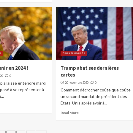
e
Dans le monde
enir en 2024 !
Trump abat ses dernières
cartes
020
0
 a laissé entendre mardi
20 novembre 2020
0
isposé à se représenter à
Comment décrocher coûte que coûte
...
un second mandat de président des
États-Unis après avoir à...
Read More