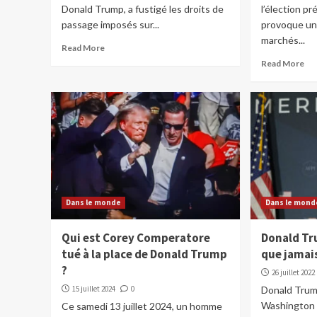
Donald Trump, a fustigé les droits de
l’élection pr
passage imposés sur...
provoque un 
marchés...
Read More
Read More
Dans le monde
Dans le mond
Qui est Corey Comperatore
Donald Tr
tué à la place de Donald Trump
que jamai
?
26 juillet 2022
15 juillet 2024
0
Donald Trump
Washington p
Ce samedi 13 juillet 2024, un homme