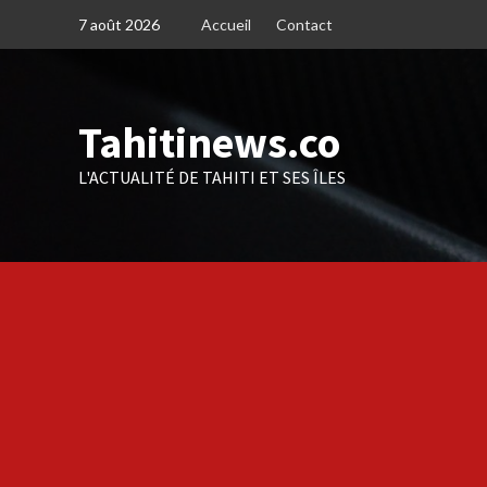
Skip
7 août 2026
Accueil
Contact
to
content
Tahitinews.co
L'ACTUALITÉ DE TAHITI ET SES ÎLES