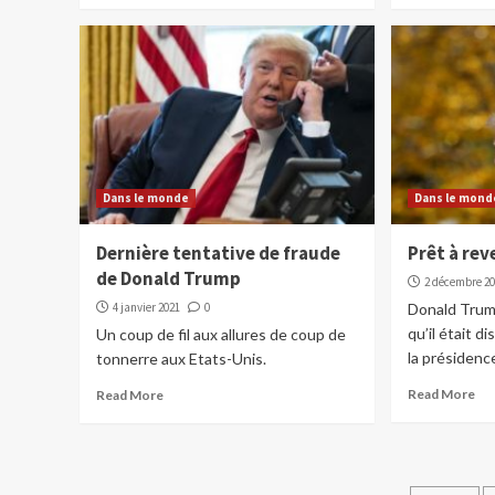
Dans le monde
Dans le mond
Dernière tentative de fraude
Prêt à rev
de Donald Trump
2 décembre 2
4 janvier 2021
0
Donald Trump
qu’il était d
Un coup de fil aux allures de coup de
la présidence
tonnerre aux Etats-Unis.
Read More
Read More