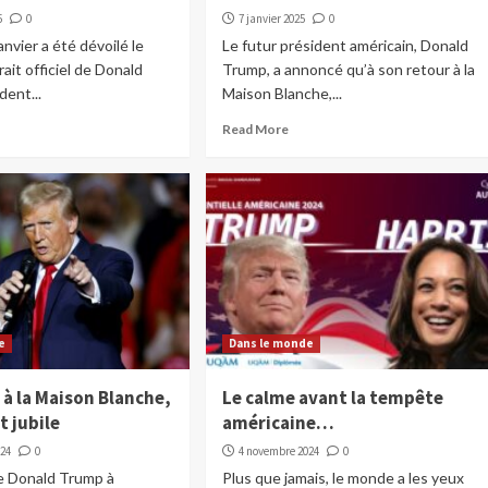
5
0
7 janvier 2025
0
anvier a été dévoilé le
Le futur président américain, Donald
ait officiel de Donald
Trump, a annoncé qu’à son retour à la
dent...
Maison Blanche,...
Read More
e
Dans le monde
 à la Maison Blanche,
Le calme avant la tempête
t jubile
américaine…
024
0
4 novembre 2024
0
de Donald Trump à
Plus que jamais, le monde a les yeux