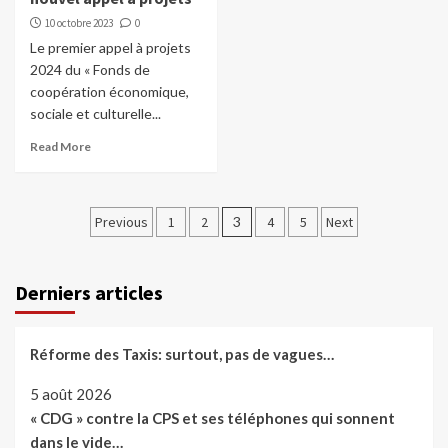
10 octobre 2023
0
Le premier appel à projets
2024 du « Fonds de
coopération économique,
sociale et culturelle...
Read More
Pagination
Previous
1
2
3
4
5
Next
des
publications
Derniers articles
Réforme des Taxis: surtout, pas de vagues…
5 août 2026
« CDG » contre la CPS et ses téléphones qui sonnent
dans le vide…