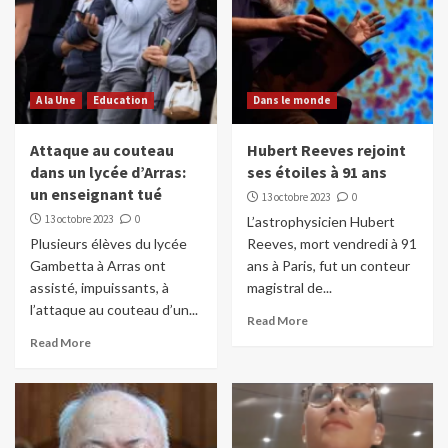
A la Une
Education
Dans le monde
Attaque au couteau
Hubert Reeves rejoint
dans un lycée d’Arras:
ses étoiles à 91 ans
un enseignant tué
13 octobre 2023
0
13 octobre 2023
0
L’astrophysicien Hubert
Plusieurs élèves du lycée
Reeves, mort vendredi à 91
Gambetta à Arras ont
ans à Paris, fut un conteur
assisté, impuissants, à
magistral de...
l’attaque au couteau d’un...
Read More
Read More