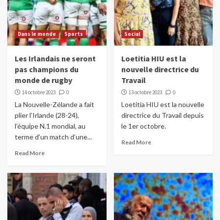
Dans le monde
Sports
Social
Les Irlandais ne seront
Loetitia HIU est la
pas champions du
nouvelle directrice du
monde de rugby
Travail
14 octobre 2023
0
13 octobre 2023
0
La Nouvelle-Zélande a fait
Loetitia HIU est la nouvelle
plier l’Irlande (28-24),
directrice du Travail depuis
l’équipe N.1 mondial, au
le 1er octobre.
terme d’un match d’une...
Read More
Read More