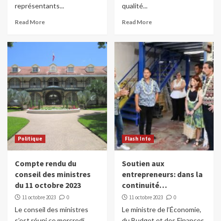
représentants...
qualité...
Read More
Read More
Politique
Flash Info
Compte rendu du
Soutien aux
conseil des ministres
entrepreneurs: dans la
du 11 octobre 2023
continuité…
11 octobre 2023
0
11 octobre 2023
0
Le conseil des ministres
Le ministre de l’Économie,
s’est réuni ce mercredi
du Budget et des Finances,