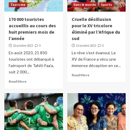
Tourisme
Dans le monde
Sports
170 000 touristes
Cruelle désillusion
accueillis au cours des
pour le XV tricolore
huit premiers mois de
éliminé par l’Afrique du
l’année
sud
16 octobre 2023
0
15 octobre 2023
0
En août 2023, 21 830
Le rêve s’est évanoui. Le
touristes ont débarqué à
XV de France a vécu une
l’aéroport de Tahiti-Faa’a,
immense déception en se...
soit 2 000...
Read More
Read More