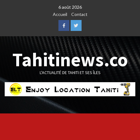
Skip
6 août 2026
to
Accueil
Contact
content
Facebook
Twitter
Tahitinews.co
L'ACTUALITÉ DE TAHITI ET SES ÎLES