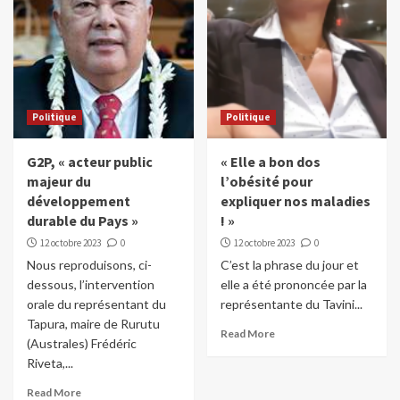
Politique
Politique
G2P, « acteur public
« Elle a bon dos
majeur du
l’obésité pour
développement
expliquer nos maladies
durable du Pays »
! »
12 octobre 2023
0
12 octobre 2023
0
Nous reproduisons, ci-
C’est la phrase du jour et
dessous, l’intervention
elle a été prononcée par la
orale du représentant du
représentante du Tavini...
Tapura, maire de Rurutu
Read More
(Australes) Frédéric
Riveta,...
Read More