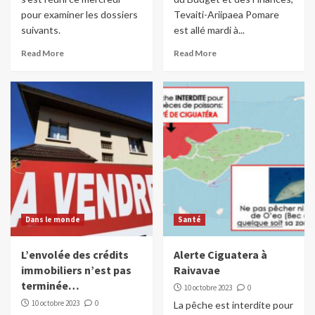
pour examiner les dossiers
Tevaiti-Ariipaea Pomare
suivants.
est allé mardi à...
Read More
Read More
Dans le monde
Santé
L’envolée des crédits
Alerte Ciguatera à
immobiliers n’est pas
Raivavae
terminée…
10 octobre 2023
0
10 octobre 2023
0
La pêche est interdite pour