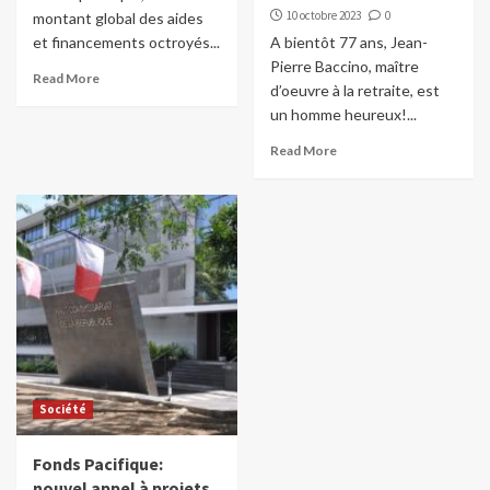
10 octobre 2023
0
montant global des aides
et financements octroyés...
A bientôt 77 ans, Jean-
Pierre Baccino, maître
Read More
d’oeuvre à la retraite, est
un homme heureux!...
Read More
Société
Fonds Pacifique:
nouvel appel à projets