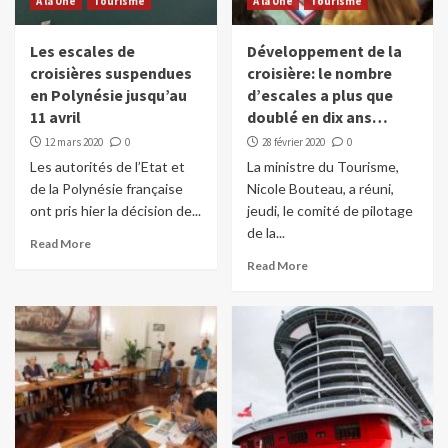
A la Une
Tourisme
A la Une
Tourisme
Les escales de
Développement de la
croisières suspendues
croisière: le nombre
en Polynésie jusqu’au
d’escales a plus que
11 avril
doublé en dix ans…
12 mars 2020
0
28 février 2020
0
Les autorités de l’Etat et
La ministre du Tourisme,
de la Polynésie française
Nicole Bouteau, a réuni,
ont pris hier la décision de...
jeudi, le comité de pilotage
de la...
Read More
Read More