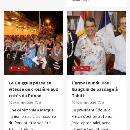
Tourisme
Tourisme
Le Gauguin passe sa
L’armateur du Paul
vitesse de croisière aux
Gauguin de passage à
côtés du Ponan
Tahiti
27 octobre 2019
0
19 octobre 2019
0
Une cérémonie a marqué
Le président Edouard
l’union entre la compagnie
Fritch s’est entretenu,
du Ponant et la société
jeudi après-midi, avec
Paul Gauguin...
Etienne Goujot, vice-