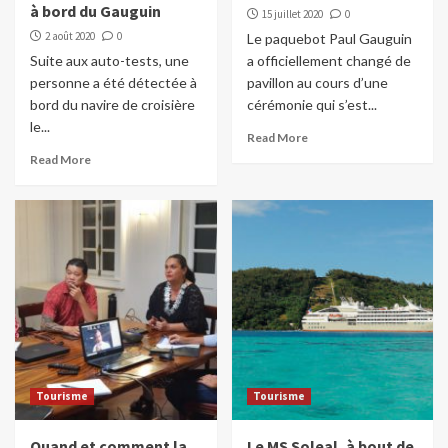
à bord du Gauguin
15 juillet 2020
0
2 août 2020
0
Le paquebot Paul Gauguin
Suite aux auto-tests, une
a officiellement changé de
personne a été détectée à
pavillon au cours d’une
bord du navire de croisière
cérémonie qui s’est...
le...
Read More
Read More
Tourisme
Tourisme
Quand et comment la
Le MS Soleal, à bout de