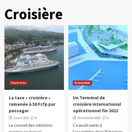
Croisière
Flash Info
Economie
La taxe « croisière »
Un Terminal de
ramenée à 50 Fcfp par
croisière international
passager
opérationnel fin 2022
3 mars 2021
0
19 novembre 2020
0
Le conseil des ministres
Ce jeudi matin à
évoque ce jour un
l’assemblée de la Polynésie