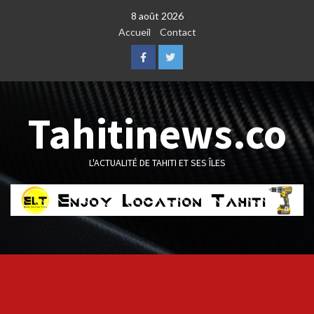
Skip
8 août 2026
to
Accueil
Contact
content
Facebook
Twitter
Tahitinews.co
L'ACTUALITÉ DE TAHITI ET SES ÎLES