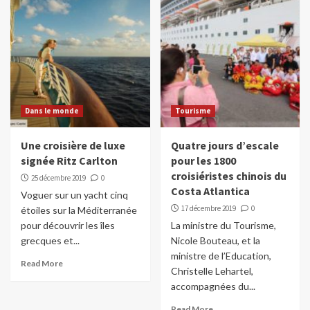
Dans le monde
Tourisme
Une croisière de luxe
Quatre jours d’escale
signée Ritz Carlton
pour les 1800
croisiéristes chinois du
25 décembre 2019
0
Costa Atlantica
Voguer sur un yacht cinq
17 décembre 2019
0
étoiles sur la Méditerranée
pour découvrir les îles
La ministre du Tourisme,
grecques et...
Nicole Bouteau, et la
ministre de l’Education,
Read More
Christelle Lehartel,
accompagnées du...
Read More