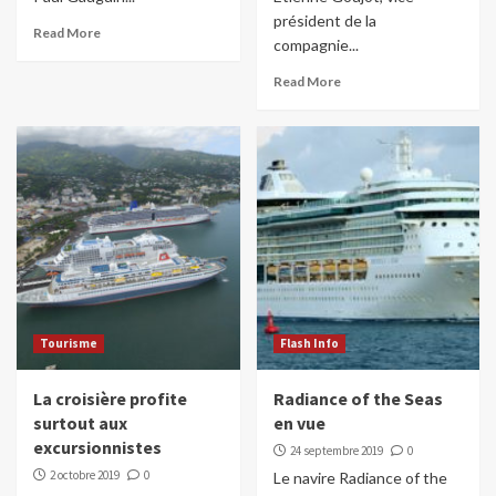
président de la
Read More
compagnie...
Read More
Tourisme
Flash Info
La croisière profite
Radiance of the Seas
surtout aux
en vue
excursionnistes
24 septembre 2019
0
2 octobre 2019
0
Le navire Radiance of the