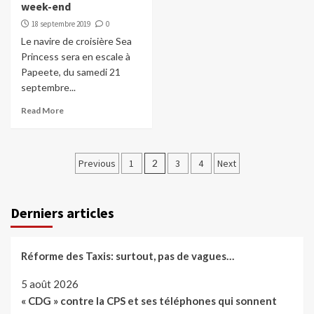
week-end
18 septembre 2019
0
Le navire de croisière Sea
Princess sera en escale à
Papeete, du samedi 21
septembre...
Read More
Pagination
Previous
1
2
3
4
Next
des
publications
Derniers articles
Réforme des Taxis: surtout, pas de vagues…
5 août 2026
« CDG » contre la CPS et ses téléphones qui sonnent