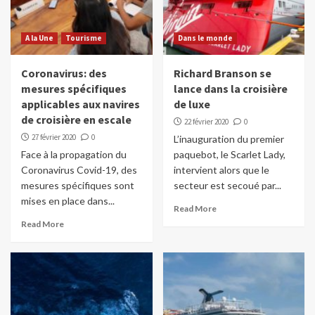
A la Une
Tourisme
Dans le monde
Coronavirus: des
Richard Branson se
mesures spécifiques
lance dans la croisière
applicables aux navires
de luxe
de croisière en escale
22 février 2020
0
27 février 2020
0
L’inauguration du premier
Face à la propagation du
paquebot, le Scarlet Lady,
Coronavirus Covid-19, des
intervient alors que le
mesures spécifiques sont
secteur est secoué par...
mises en place dans...
Read More
Read More