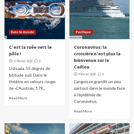
Dans le monde
Pacifique
C’est la ruée vers le
Coronavirus: la
pôle !
croisière n’est plus la
bienvenue sur le
17 février 2020
0
Caillou
Ushuaia, 55 degrés de
4 février 2020
0
latitude sud. Dans le
théâtre en velours rouge
L’angoisse grandit un peu
de «L’Austral», 179...
partout dans le monde face
à l’épidémie de
Read More
Coronavirus.
Read More