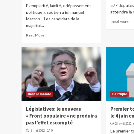
577 députés,
Exemplarité, laïcité, « dépassement
atteindre la 
politique », soutien à Emmanuel
Macron… Les candidats de la
Read More
majorité...
Read More
Dans le monde
Politique
Législatives: le nouveau
Premier to
« Front populaire » ne produira
le 4 juin 
pas l’effet escompté
28 avril 2022
3 mai 2022
0
Le premier t