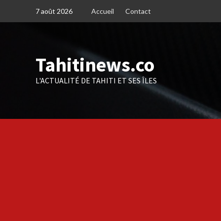
Skip
7 août 2026
Accueil
Contact
to
content
Tahitinews.co
L'ACTUALITÉ DE TAHITI ET SES ÎLES