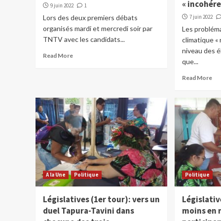
« incohér
9 juin 2022
1
Lors des deux premiers débats
7 juin 2022
organisés mardi et mercredi soir par
Les problém
TNTV avec les candidats...
climatique «
niveau des é
Read More
que...
Read More
A la Une
Politique
Politique
Législatives (1er tour): vers un
Législativ
duel Tapura-Tavini dans
moins en 