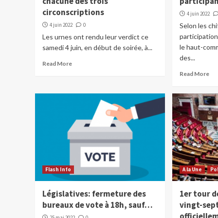
chacune des trois
particip
circonscriptions
4 juin 2022
4 juin 2022
0
Selon les chi
participatio
Les urnes ont rendu leur verdict ce
le haut-comm
samedi 4 juin, en début de soirée, à...
des...
Read More
Read More
Flash Info
A la Une
Po
Législatives: fermeture des
1er tour d
bureaux de vote à 18h, sauf…
vingt-sep
officielle
25 mai 2022
0