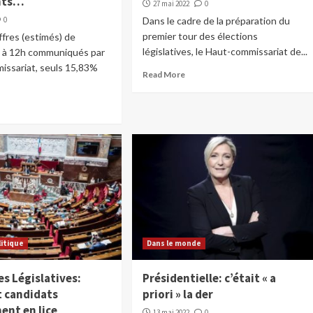
ants…
27 mai 2022
0
0
Dans le cadre de la préparation du
premier tour des élections
ffres (estimés) de
législatives, le Haut-commissariat de...
n à 12h communiqués par
issariat, seuls 15,83%
Read More
litique
Dans le monde
es Législatives:
Présidentielle: c’était « a
t candidats
priori » la der
ment en lice
13 mai 2022
0