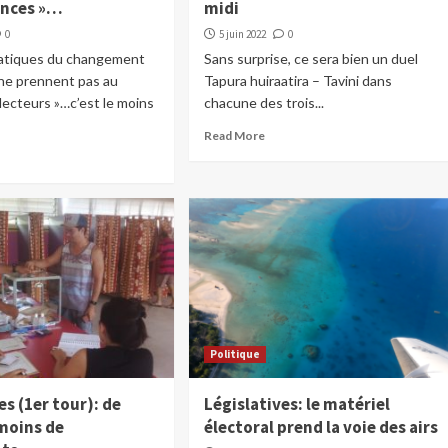
ences »…
midi
0
5 juin 2022
0
atiques du changement
Sans surprise, ce sera bien un duel
 ne prennent pas au
Tapura huiraatira – Tavini dans
lecteurs »…c’est le moins
chacune des trois...
Read More
Politique
es (1er tour): de
Législatives: le matériel
moins de
électoral prend la voie des airs