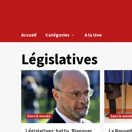
Accueil
Catégories
A la Une
Législatives
Dans le monde
Dans le mond
Législatives: battu, Blanquer
La Nouvel