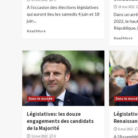
À l’occasion des élections législatives
18 mai 2022
qui auront lieu les samedis 4 juin et 18
Dans un arrê
juin...
2022, le hau
République, 
Read More
Read More
Dans le monde
Dans le mond
Législatives: les douze
Législati
engagements des candidats
Renaissan
de la Majorité
6 mai 2022
12 mai 2022
0
A l’Assemblé