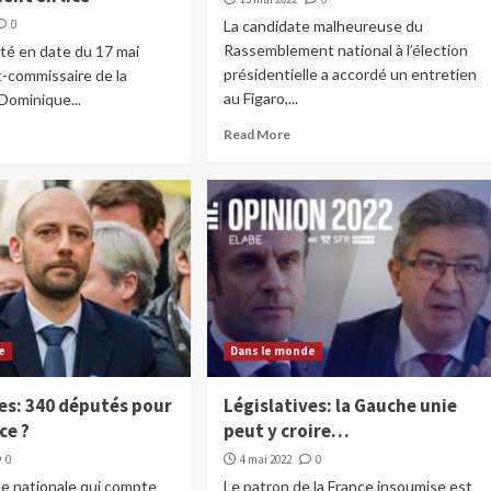
0
La candidate malheureuse du
Rassemblement national à l’élection
té en date du 17 mai
présidentielle a accordé un entretien
t-commissaire de la
au Figaro,...
Dominique...
Read More
e
Dans le monde
ves: 340 députés pour
Législatives: la Gauche unie
ce ?
peut y croire…
0
4 mai 2022
0
e nationale qui compte
Le patron de la France insoumise est