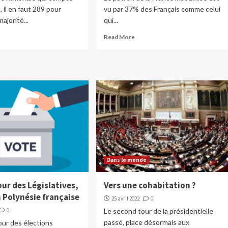
 il en faut 289 pour
vu par 37% des Français comme celui
majorité...
qui...
Read More
Dans le monde
ur des Législatives,
Vers une cohabitation ?
en Polynésie française
25 avril 2022
0
0
Le second tour de la présidentielle
passé, place désormais aux
our des élections