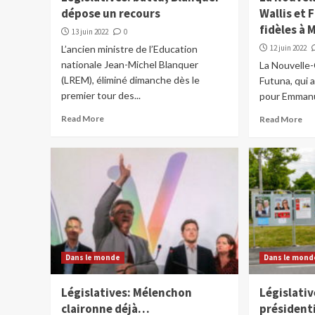
dépose un recours
Wallis et 
fidèles à 
13 juin 2022
0
L’ancien ministre de l’Education
12 juin 2022
nationale Jean-Michel Blanquer
La Nouvelle-
(LREM), éliminé dimanche dès le
Futuna, qui 
premier tour des...
pour Emmanue
Read More
Read More
Dans le monde
Dans le mond
Législatives: Mélenchon
Législativ
claironne déjà…
présidenti