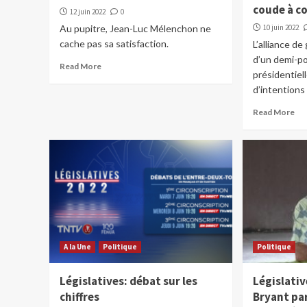
coude à c
12 juin 2022
0
Au pupitre, Jean-Luc Mélenchon ne
10 juin 2022
cache pas sa satisfaction.
L’alliance d
d’un demi-po
Read More
présidentiel
d’intentions 
Read More
A la Une
Politique
Politique
Législatives: débat sur les
Législati
chiffres
Bryant par