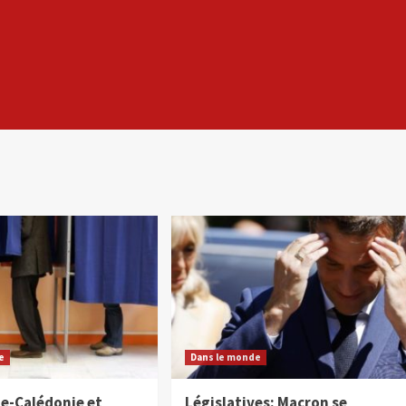
e
Dans le monde
le-Calédonie et
Législatives: Macron se