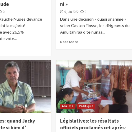
oude
ni »
0
9 juin 2022
0
e gauche Nupes devance
Dans une décision « quasi unanime »
int la majorité
selon Gaston Flosse, les dirigeants du
le avec 26,5%
Amuitahiraa o te nunaa...
de vote...
Read More
A la Une
Politique
ves: quand Jacky
Législatives: les résultats
le si bien d’
officiels proclamés cet après-