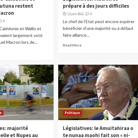
Futuna restent
prépare à des jours difficiles
Macron
12 juin 2022
0
0
Le chef de l’Etat peut encore espérer
bénéficier d’une majorité ou à défaut
Calédonie et Wallis et
faire alliance...
avaient largement voté
l Macron lors de...
Read More
e
Politique
es: majorité
Législatives: le Amuitahiraa o
elle et Nupes au
te nunaa maohi fait son « ni-