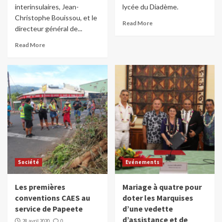
interinsulaires, Jean-
lycée du Diadème.
Christophe Bouissou, et le
Read More
directeur général de...
Read More
Société
Evénements
Les premières
Mariage à quatre pour
conventions CAES au
doter les Marquises
service de Papeete
d’une vedette
d’assistance et de
28 avril 2020
0