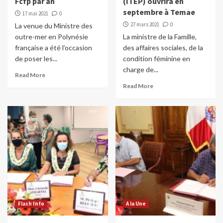
Fcfp par an
(ITEP) ouvrira en
septembre à Temae
17 mai 2021
0
27 mars 2021
0
La venue du Ministre des
outre-mer en Polynésie
La ministre de la Famille,
française a été l’occasion
des affaires sociales, de la
de poser les...
condition féminine en
charge de...
Read More
Read More
Flash Info
A la Une