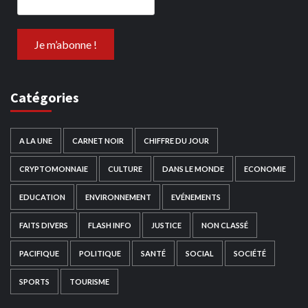
Catégories
A LA UNE
CARNET NOIR
CHIFFRE DU JOUR
CRYPTOMONNAIE
CULTURE
DANS LE MONDE
ECONOMIE
EDUCATION
ENVIRONNEMENT
EVÉNEMENTS
FAITS DIVERS
FLASH INFO
JUSTICE
NON CLASSÉ
PACIFIQUE
POLITIQUE
SANTÉ
SOCIAL
SOCIÉTÉ
SPORTS
TOURISME