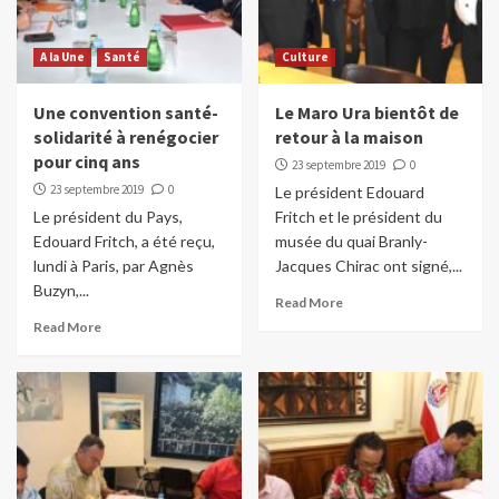
A la Une
Santé
Culture
Une convention santé-
Le Maro Ura bientôt de
solidarité à renégocier
retour à la maison
pour cinq ans
23 septembre 2019
0
23 septembre 2019
0
Le président Edouard
Le président du Pays,
Fritch et le président du
Edouard Fritch, a été reçu,
musée du quai Branly-
lundi à Paris, par Agnès
Jacques Chirac ont signé,...
Buzyn,...
Read More
Read More