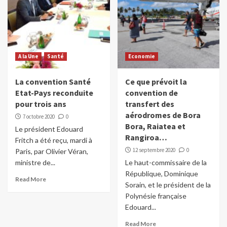
A la Une
Santé
Economie
La convention Santé
Ce que prévoit la
Etat-Pays reconduite
convention de
pour trois ans
transfert des
aérodromes de Bora
7 octobre 2020
0
Bora, Raiatea et
Le président Edouard
Rangiroa…
Fritch a été reçu, mardi à
12 septembre 2020
0
Paris, par Olivier Véran,
ministre de...
Le haut-commissaire de la
République, Dominique
Read More
Sorain, et le président de la
Polynésie française
Edouard...
Read More