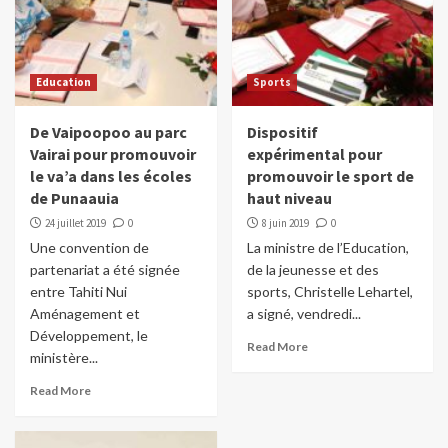
Education
Sports
De Vaipoopoo au parc
Dispositif
Vairai pour promouvoir
expérimental pour
le va’a dans les écoles
promouvoir le sport de
de Punaauia
haut niveau
24 juillet 2019
0
8 juin 2019
0
Une convention de
La ministre de l’Education,
partenariat a été signée
de la jeunesse et des
entre Tahiti Nui
sports, Christelle Lehartel,
Aménagement et
a signé, vendredi...
Développement, le
Read More
ministère...
Read More