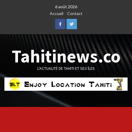
Skip
6 août 2026
to
Accueil
Contact
content
Facebook
Twitter
Tahitinews.co
L'ACTUALITÉ DE TAHITI ET SES ÎLES