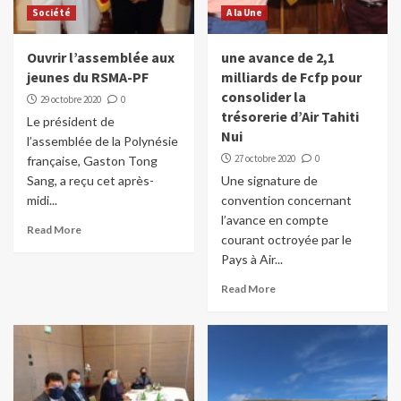
Société
A la Une
Ouvrir l’assemblée aux
une avance de 2,1
jeunes du RSMA-PF
milliards de Fcfp pour
consolider la
29 octobre 2020
0
trésorerie d’Air Tahiti
Le président de
Nui
l’assemblée de la Polynésie
27 octobre 2020
0
française, Gaston Tong
Sang, a reçu cet après-
Une signature de
midi...
convention concernant
l’avance en compte
Read More
courant octroyée par le
Pays à Air...
Read More