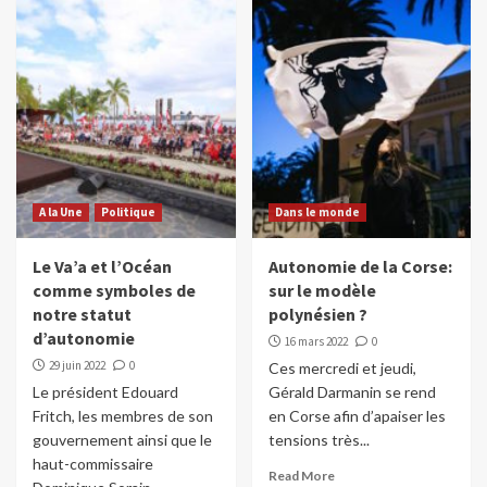
A la Une
Politique
Dans le monde
Le Va’a et l’Océan
Autonomie de la Corse:
comme symboles de
sur le modèle
notre statut
polynésien ?
d’autonomie
16 mars 2022
0
29 juin 2022
0
Ces mercredi et jeudi,
Le président Edouard
Gérald Darmanin se rend
Fritch, les membres de son
en Corse afin d’apaiser les
gouvernement ainsi que le
tensions très...
haut-commissaire
Read More