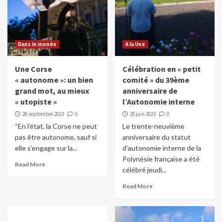
Dans le monde
A la Une
Une Corse
Célébration en « petit
« autonome »: un bien
comité » du 39ème
grand mot, au mieux
anniversaire de
« utopiste »
l’Autonomie interne
28 septembre 2023
0
29 juin 2023
0
“En l’état, la Corse ne peut
Le trente-neuvième
pas être autonome, sauf si
anniversaire du statut
elle s’engage sur la...
d’autonomie interne de la
Polynésie française a été
Read More
célébré jeudi...
Read More