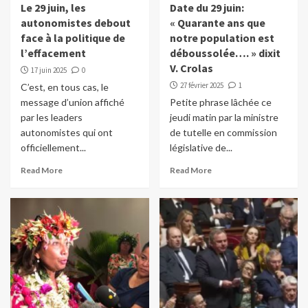
Le 29 juin, les
Date du 29 juin:
autonomistes debout
« Quarante ans que
face à la politique de
notre population est
l’effacement
déboussolée…. » dixit
V. Crolas
17 juin 2025
0
27 février 2025
1
C’est, en tous cas, le
message d’union affiché
Petite phrase lâchée ce
par les leaders
jeudi matin par la ministre
autonomistes qui ont
de tutelle en commission
officiellement...
législative de...
Read More
Read More