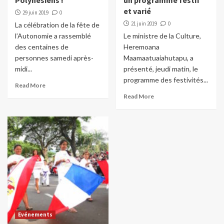
Polynésiens !
un programme festif
et varié
29 juin 2019
0
21 juin 2019
0
La célébration de la fête de
l’Autonomie a rassemblé
Le ministre de la Culture,
des centaines de
Heremoana
personnes samedi après-
Maamaatuaiahutapu, a
midi...
présenté, jeudi matin, le
programme des festivités...
Read More
Read More
Evénements