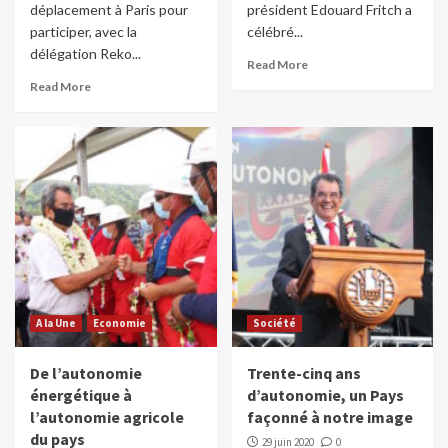
déplacement à Paris pour
président Edouard Fritch a
participer, avec la
célébré...
délégation Reko...
Read More
Read More
A la Une
Economie
Société
De l’autonomie
Trente-cinq ans
énergétique à
d’autonomie, un Pays
l’autonomie agricole
façonné à notre image
du pays
29 juin 2020
0