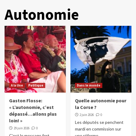
Autonomie
A la Une
Politique
Dans le monde
Gaston Flosse:
Quelle autonomie pour
« L’autonomie, c’est
la Corse ?
dépassé…allons plus
2 juin 2026
0
loin! »
Les députés se penchent
29 juin 2026
0
mardi en commission sur
C’est le message fort
une réforme