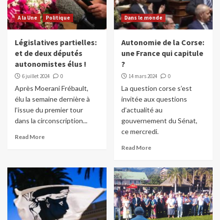
A la Une
Politique
Dans le monde
Législatives partielles:
Autonomie de la Corse:
et de deux députés
une France qui capitule
autonomistes élus !
?
6 juillet 2024
0
14 mars 2024
0
Après Moerani Frébault,
La question corse s’est
élu la semaine dernière à
invitée aux questions
l’issue du premier tour
d’actualité au
dans la circonscription...
gouvernement du Sénat,
ce mercredi.
Read More
Read More