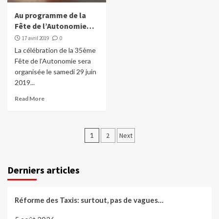
Au programme de la
Fête de l’Autonomie…
17 avril 2019
0
La célébration de la 35ème
Fête de l’Autonomie sera
organisée le samedi 29 juin
2019...
Read More
Pagination
1
2
Next
des
publications
Derniers articles
Réforme des Taxis: surtout, pas de vagues…