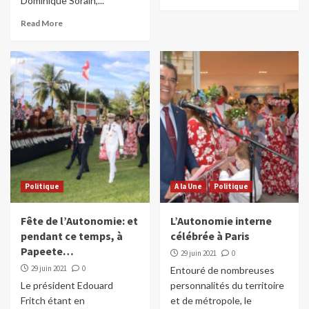
Dominique Sorain,...
Read More
Politique
A la Une
Politique
Fête de l’Autonomie: et
L’Autonomie interne
pendant ce temps, à
célébrée à Paris
Papeete…
29 juin 2021
0
29 juin 2021
0
Entouré de nombreuses
Le président Edouard
personnalités du territoire
Fritch étant en
et de métropole, le