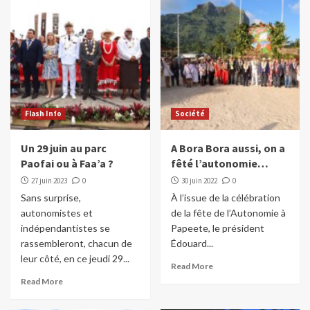
Flash Info
Société
Un 29 juin au parc
A Bora Bora aussi, on a
Paofai ou à Faa’a ?
fêté l’autonomie…
27 juin 2023
0
30 juin 2022
0
Sans surprise,
À l’issue de la célébration
autonomistes et
de la fête de l’Autonomie à
indépendantistes se
Papeete, le président
rassembleront, chacun de
Édouard...
leur côté, en ce jeudi 29...
Read More
Read More