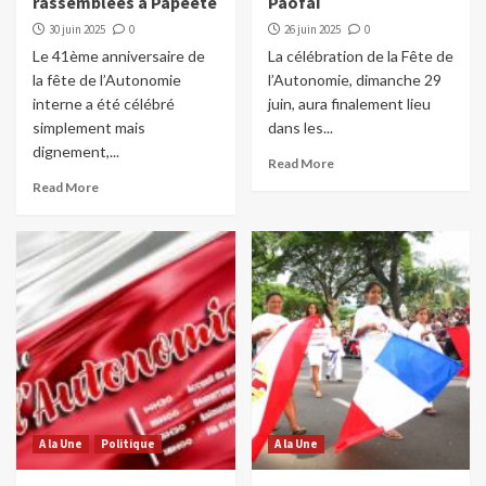
rassemblées à Papeete
Paofai
30 juin 2025
0
26 juin 2025
0
Le 41ème anniversaire de
La célébration de la Fête de
la fête de l’Autonomie
l’Autonomie, dimanche 29
interne a été célébré
juin, aura finalement lieu
simplement mais
dans les...
dignement,...
Read More
Read More
A la Une
Politique
A la Une