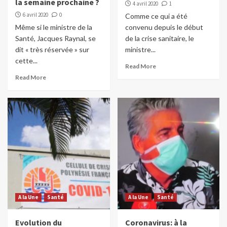
la semaine prochaine ?
4 avril 2020
1
6 avril 2020
0
Comme ce qui a été
Même si le ministre de la
convenu depuis le début
Santé, Jacques Raynal, se
de la crise sanitaire, le
dit « très réservée » sur
ministre...
cette...
Read More
Read More
A la Une
Santé
A la Une
Santé
Evolution du
Coronavirus: à la