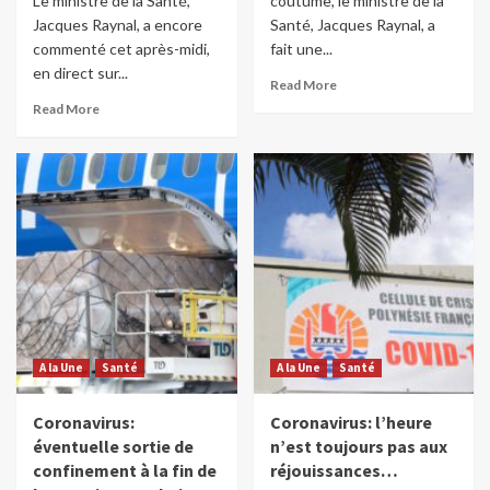
Le ministre de la Santé,
coutume, le ministre de la
Jacques Raynal, a encore
Santé, Jacques Raynal, a
commenté cet après-midi,
fait une...
en direct sur...
Read More
Read More
A la Une
Santé
A la Une
Santé
Coronavirus:
Coronavirus: l’heure
éventuelle sortie de
n’est toujours pas aux
confinement à la fin de
réjouissances…