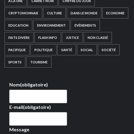
A LA UNE
CARNET NOIR
CHIFFRE DU JOUR
CRYPTOMONNAIE
CULTURE
DANS LE MONDE
ECONOMIE
EDUCATION
ENVIRONNEMENT
EVÉNEMENTS
FAITS DIVERS
FLASH INFO
JUSTICE
NON CLASSÉ
PACIFIQUE
POLITIQUE
SANTÉ
SOCIAL
SOCIÉTÉ
SPORTS
TOURISME
Nom
(obligatoire)
E-mail
(obligatoire)
Message