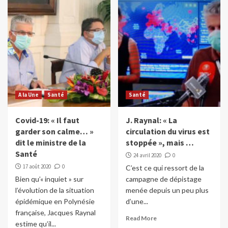
A la Une
Santé
Santé
Covid-19: « Il faut
J. Raynal: « La
garder son calme… »
circulation du virus est
dit le ministre de la
stoppée », mais …
Santé
24 avril 2020
0
17 août 2020
0
C’est ce qui ressort de la
Bien qu’« inquiet » sur
campagne de dépistage
l’évolution de la situation
menée depuis un peu plus
épidémique en Polynésie
d’une...
française, Jacques Raynal
Read More
estime qu’il...