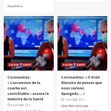
Read More
A la Une
Santé
A la Une
Santé
Coronavirus:
Coronavirus: « Il était
« L’ascension de la
illusoire de penser que
courbe est
nous serions
contrôlable » assure le
épargnés… »
ministre de la Santé
7 avril 2020
0
8 avril 2020
0
Une fois n’est pas