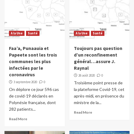
A la Une
Santé
A la Une
Santé
Faa’a, Punaauia et
Toujours pas question
Papeete sont les trois
d’un reconfinement
communes les plus
général…assure J.
infectées par le
Raynal
coronavirus
26 août 2020
0
3 septembre 2020
0
Troisième point presse de
On déplore ce jour 596 cas
la plateforme Covid-19, cet
de covid-19 déclarés en
après-midi, en présence du
Polynésie française, dont
ministre de la...
282 patients...
Read More
Read More