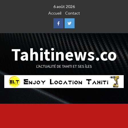
Skip
6 août 2026
to
Accueil
Contact
content
Facebook
Twitter
Tahitinews.co
L'ACTUALITÉ DE TAHITI ET SES ÎLES