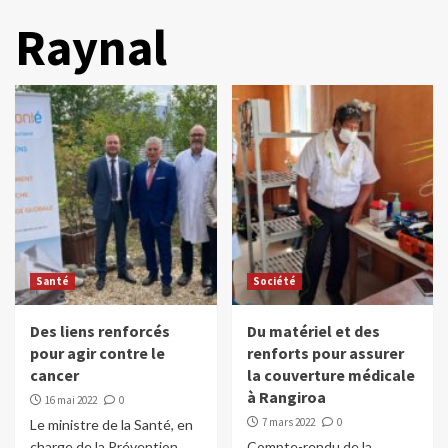
Raynal
Santé
Société
Des liens renforcés
Du matériel et des
pour agir contre le
renforts pour assurer
cancer
la couverture médicale
à Rangiroa
16 mai 2022
0
7 mars 2022
0
Le ministre de la Santé, en
charge de la Prévention,
Compte-rendu de la