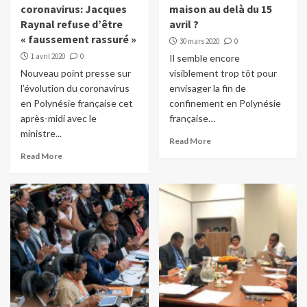
coronavirus: Jacques
maison au delà du 15
Raynal refuse d’être
avril ?
« faussement rassuré »
30 mars 2020
0
1 avril 2020
0
Il semble encore
Nouveau point presse sur
visiblement trop tôt pour
l’évolution du coronavirus
envisager la fin de
en Polynésie française cet
confinement en Polynésie
après-midi avec le
française…
ministre...
Read More
Read More