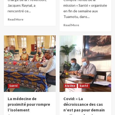
Jacques Raynal, a
mission « Santé » organisée
rencontré ce...
en fin de semaine aux
Tuamotu, dans...
Read More
Read More
Santé
A la Une
Santé
La médecine de
Covid: « La
proximité pour rompre
décroissance des cas
l’isolement
n’est pas pour demain